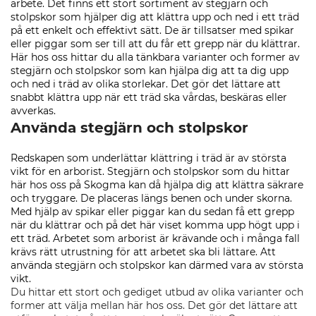
arbete. Det finns ett stort sortiment av stegjärn och
stolpskor som hjälper dig att klättra upp och ned i ett träd
på ett enkelt och effektivt sätt. De är tillsatser med spikar
eller piggar som ser till att du får ett grepp när du klättrar.
Här hos oss hittar du alla tänkbara varianter och former av
stegjärn och stolpskor som kan hjälpa dig att ta dig upp
och ned i träd av olika storlekar. Det gör det lättare att
snabbt klättra upp när ett träd ska vårdas, beskäras eller
avverkas.
Använda stegjärn och stolpskor
Redskapen som underlättar klättring i träd är av största
vikt för en arborist. Stegjärn och stolpskor som du hittar
här hos oss på Skogma kan då hjälpa dig att klättra säkrare
och tryggare. De placeras längs benen och under skorna.
Med hjälp av spikar eller piggar kan du sedan få ett grepp
när du klättrar och på det här viset komma upp högt upp i
ett träd. Arbetet som arborist är krävande och i många fall
krävs rätt utrustning för att arbetet ska bli lättare. Att
använda stegjärn och stolpskor kan därmed vara av största
vikt.
Du hittar ett stort och gediget utbud av olika varianter och
former att välja mellan här hos oss. Det gör det lättare att