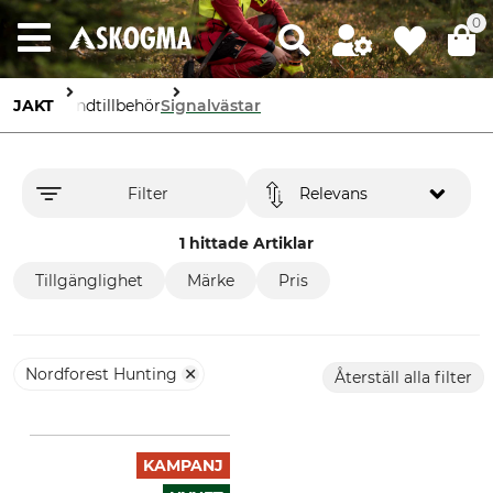
0
JAKT
Hundtillbehör
Signalvästar
Filter
Relevans
1 hittade Artiklar
Tillgänglighet
Märke
Pris
Nordforest Hunting
Återställ alla filter
KAMPANJ