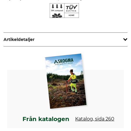
Artikeldetaljer
Märke
Märkband material
Skogma
BIO
Produkttyp
Tillverkning
Markeringsband
Made in Sweden
Färg
gul-röd
Från katalogen
Katalog, sida 260