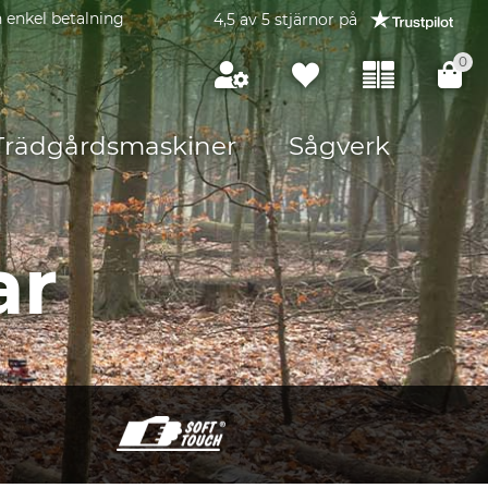
 enkel betalning
4,5 av 5 stjärnor på
0
Trädgårdsmaskiner
Sågverk
ar