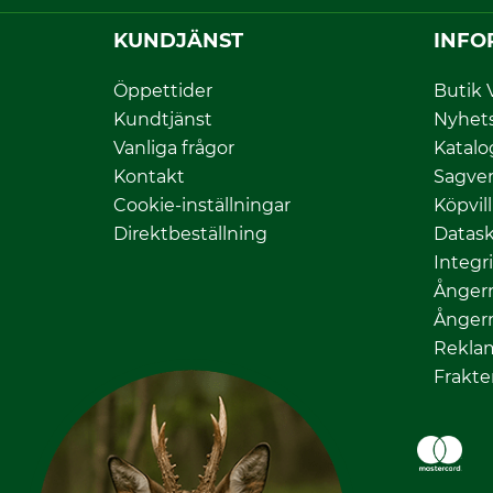
KUNDJÄNST
INFO
Öppettider
Butik 
Kundtjänst
Nyhet
Vanliga frågor
Katalo
Kontakt
Sagver
Cookie-inställningar
Köpvil
Direktbeställning
Datas
Integr
Ångerr
Ångerr
Rekla
Frakte