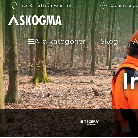
Tips & Råd från Experter
100 år i skog
Alla kategorier
Skog
A
I