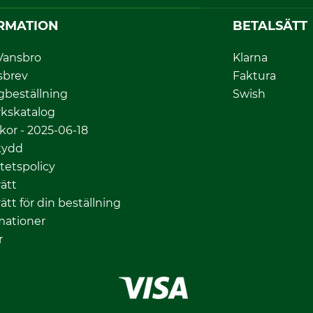
RMATION
BETALSÄTT
Vansbro
Klarna
sbrev
Faktura
gbeställning
Swish
kskatalog
lkor - 2025-06-18
kydd
itetspolicy
ätt
ätt för din beställning
mationer
r