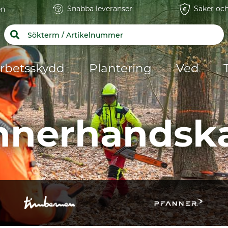
Snabba leveranser
Säker och
en
rbetsskydd
Plantering
Ved
nnerhandsk