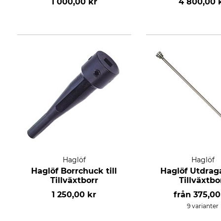
1 000,00 kr
4 800,00 
Haglöf
Haglöf
Haglöf Borrchuck till
Haglöf Utdraga
Tillväxtborr
Tillväxtbo
1 250,00 kr
från
375,00
9 varianter