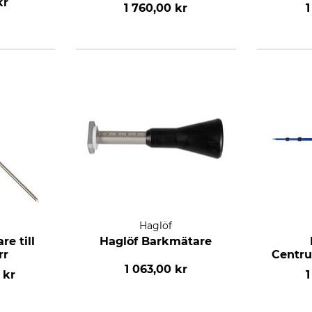
kr
1 760,00 kr
1
Haglöf
re till
Haglöf Barkmätare
rr
Centru
1 063,00 kr
 kr
1