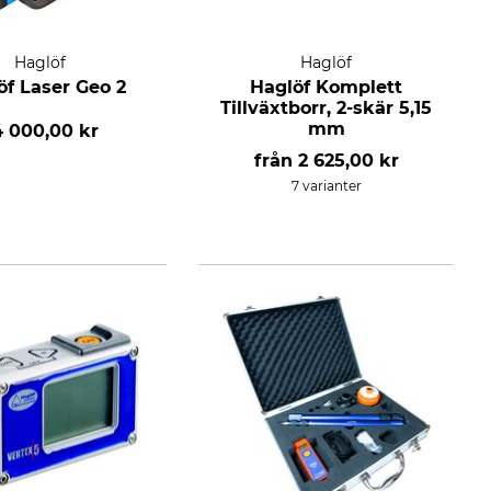
Haglöf
Haglöf
öf Laser Geo 2
Haglöf Komplett
Tillväxtborr, 2-skär 5,15
mm
4 000,00 kr
från
2 625,00 kr
7 varianter