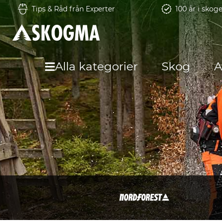
Tips & Råd från Experter
100 år i skog
Alla kategorier
Skog
A