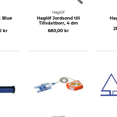
Haglöf
x Blue
Haglöf Jordsond till
Hag
Tillväxtborr, 4 dm
2
0 kr
680,00 kr