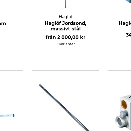
Haglöf
Haglöf Jordsond,
Hagl
 mm
massivt stål
3
från
2 000,00 kr
2 varianter