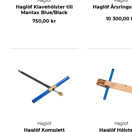
Haglöf
Haglöf
Haglöf Klavehölster till
Haglöf Årsring
Mantax Blue/Black
10 300,00 
750,00 kr
Haglöf
Haglöf
Haglöf Komplett
Haglöf Hölster