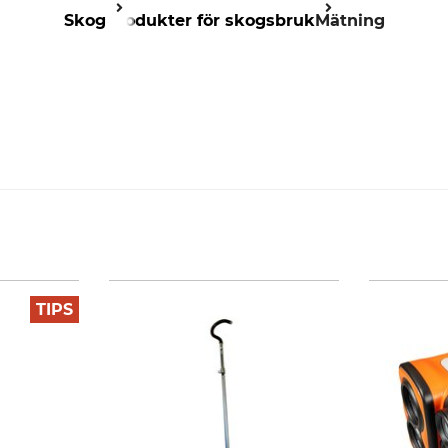
Skog
Produkter för skogsbruk
Mätning
TIPS