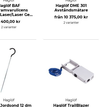
Haglöf
Haglöf
aglöf BAF
Haglöf DME 301
ramvarulicens
Avståndsmätare
 Laser/Laser Geo
från
10 375,00 kr
2
 400,00 kr
2 varianter
2 varianter
Haglöf
Haglöf
 Jordsond 12 dm
Haglöf TrailBlazer