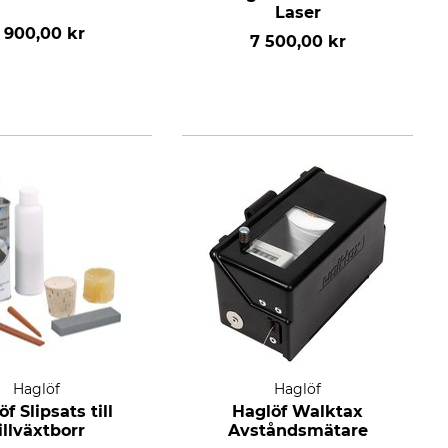
Laser
 900,00 kr
7 500,00 kr
Haglöf
Haglöf
f Slipsats till
Haglöf Walktax
illväxtborr
Avståndsmätare