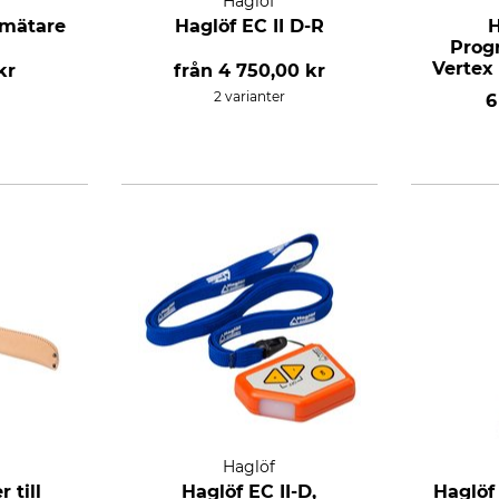
Haglöf
smätare
Haglöf EC II D-R
H
Prog
Vertex
kr
från
4 750,00 kr
2 varianter
6
Haglöf
 till
Haglöf EC II-D,
Haglöf