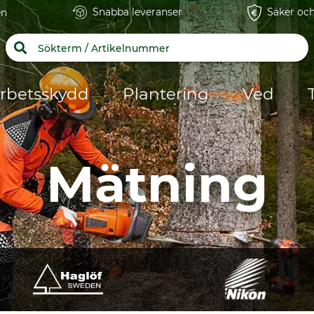
Snabba leveranser
Säker och
en
rbetsskydd
Plantering
Ved
Mätning