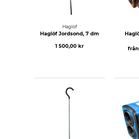
Haglöf
Haglöf Jordsond, 7 dm
Haglö
1 500,00 kr
frå