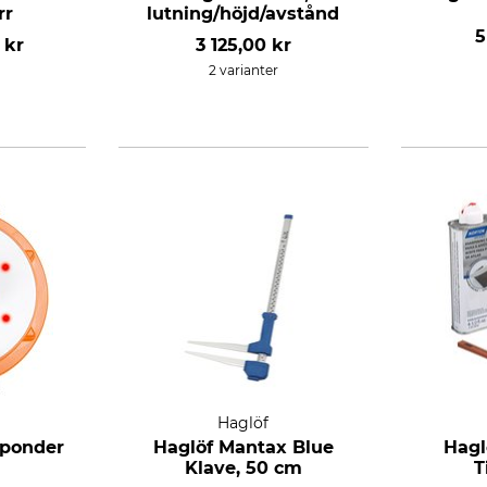
rr
lutning/höjd/avstånd
5
 kr
3 125,00 kr
2 varianter
Haglöf
sponder
Haglöf Mantax Blue
Haglö
Klave, 50 cm
T