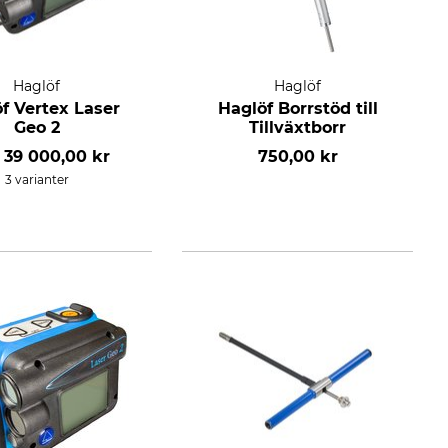
Haglöf
Haglöf
f Vertex Laser
Haglöf Borrstöd till
Geo 2
Tillväxtborr
n
39 000,00 kr
750,00 kr
3 varianter