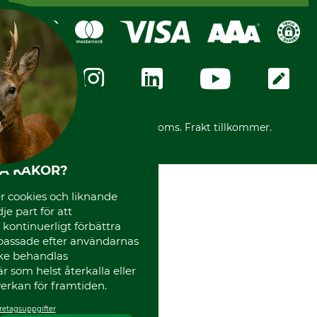
Faktura
Köpvillkor - 2025-06-18
Swish
Om oss
Dataskydd
GRUBE-Gruppen
Integritetspolicy
Företagsuppgifter
Ångerrätt
Karriär
Ångerrätt för din beställning
Vår personal
Reklamationer
Varumärken
Frakter
Mässor
*Alla priser inklusive moms. Frakt tillkommer.
Instagram TOS
Media
HA KAKOR?
Code of Conduct
 cookies och liknande
je part för att
, kontinuerligt förbättra
passade efter användarnas
cke behandlas
 som helst återkalla eller
erkan för framtiden.
retagsuppgifter