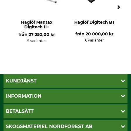
Haglöf Mantax
Haglöf Digitech BT
Digitech II+
från
20 000,00 kr
från
27 250,00 kr
6 varianter
9 varianter
KUNDJÄNST
Öppettider
INFORMATION
Kundtjänst
Vanliga frågor
Butik Vansbro
BETALSÄTT
Kontakt
Nyhetsbrev
Cookie-inställningar
Katalogbeställning
Klarna
SKOGSMATERIEL NORDFOREST AB
Sagverkskatalog