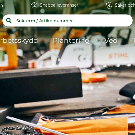
Snabba leveranser
Säker och
en
rbetsskydd
Plantering
Ved