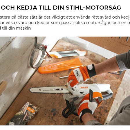
 OCH KEDJA TILL DIN STIHL-MOTORSÅG
tera på bästa sätt är det viktigt att använda rätt svärd och kedja
isar vilka svärd och kedjor som passar olika motorsågar, och en 
 till din maskin.