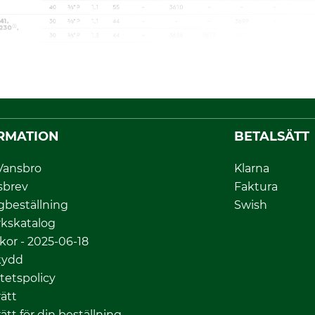
RMATION
BETALSÄTT
Vansbro
Klarna
sbrev
Faktura
gbeställning
Swish
kskatalog
lkor - 2025-06-18
kydd
itetspolicy
ätt
ätt för din beställning