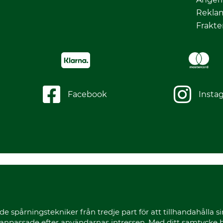
Rekla
Frakte
Facebook
Insta
spårningstekniker från tredje part för att tillhandahålla sin
r anpassade efter användarnas intressen. Med ditt samtycke