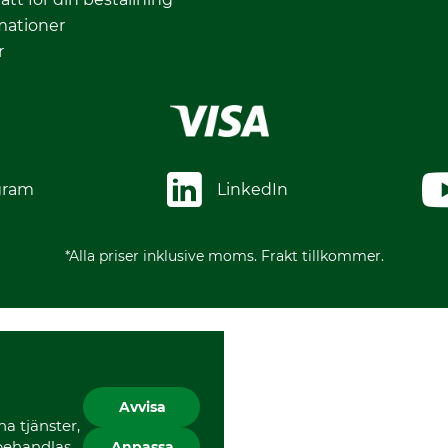
mationer
r
gram
LinkedIn
*Alla priser inklusive moms. Frakt tillkommer.
Avvisa
a tjänster,
 behandlas
Anpassa