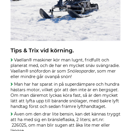
Tips & Trix vid körning.
Vaellan® maskiner kör man lugnt, fridfullt och
planerat med, och de har en mycket snäv svängradie.
Vaellan® snöfordon är som
Snöleoparder
, som mer
eller mindre går ovanpå snön!
Man har har sparat in på superdämpare och hundra
hästars motor, vilket gör att den inte är en
bergsget
.
Om man däremot lyckas köra fast, så är den mycket
lätt att lyfta upp till bärande snölager, med bakre lyft
handtag först och sedan främre lyfthandtaget.
Även om den drar lite bensin, kan det kännas tryggt
att ha med sig en bränsleflaska, 2 liters; art.nr:
226025, om man blir sugen att åka lite mer eller
längre.