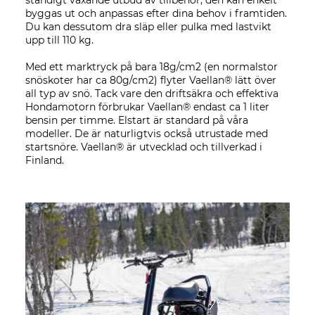
ständigt växande utbud av tillbehör, den kan enkelt
byggas ut och anpassas efter dina behov i framtiden.
Du kan dessutom dra släp eller pulka med lastvikt
upp till 110 kg.
Med ett marktryck på bara 18g/cm2 (en normalstor
snöskoter har ca 80g/cm2) flyter Vaellan® lätt över
all typ av snö. Tack vare den driftsäkra och effektiva
Hondamotorn förbrukar Vaellan® endast ca 1 liter
bensin per timme. Elstart är standard på våra
modeller. De är naturligtvis också utrustade med
startsnöre. Vaellan® är utvecklad och tillverkad i
Finland.