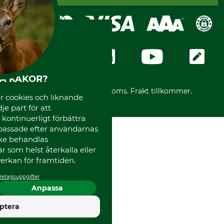
Faktura
Köpvillkor - 2025-06-18
Swish
Om oss
Dataskydd
GRUBE-Gruppen
Integritetspolicy
Företagsuppgifter
Ångerrätt
Karriär
Ångerrätt för din beställning
Vår personal
Reklamationer
Varumärken
HA KAKOR?
Frakter
Mässor
*Alla priser inklusive moms. Frakt tillkommer.
 cookies och liknande
Instagram TOS
je part för att
Media
, kontinuerligt förbättra
Code of Conduct
passade efter användarnas
cke behandlas
 som helst återkalla eller
erkan för framtiden.
retagsuppgifter
Anpassa
4.5
ptera
Utmärkt