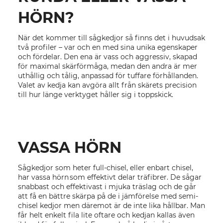
HÖRN?
När det kommer till sågkedjor så finns det i huvudsak
två profiler – var och en med sina unika egenskaper
och fördelar. Den ena är vass och aggressiv, skapad
för maximal skärförmåga, medan den andra är mer
uthållig och tålig, anpassad för tuffare förhållanden.
Valet av kedja kan avgöra allt från skärets precision
till hur länge verktyget håller sig i toppskick.
VASSA HÖRN
Sågkedjor som heter full-chisel, eller enbart chisel,
har vassa hörn som effektivt delar träfibrer. De sågar
snabbast och effektivast i mjuka träslag och de går
att få en bättre skärpa på de i jämförelse med semi-
chisel kedjor men däremot är de inte lika hållbar. Man
får helt enkelt fila lite oftare och kedjan kallas även