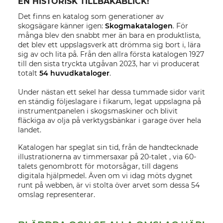
EN HISTORISK TILLBAKABLICK!
Det finns en katalog som generationer av
skogsägare känner igen:
Skogmakatalogen
. För
många blev den snabbt mer än bara en produktlista,
det blev ett uppslagsverk att drömma sig bort i, lära
sig av och lita på. Från den allra första katalogen 1927
till den sista tryckta utgåvan 2023, har vi producerat
totalt
54 huvudkataloger
.
Under nästan ett sekel har dessa tummade sidor varit
en ständig följeslagare i fikarum, legat uppslagna på
instrumentpanelen i skogsmaskiner och blivit
fläckiga av olja på verktygsbänkar i garage över hela
landet.
Katalogen har speglat sin tid, från de handtecknade
illustrationerna av timmersaxar på 20-talet , via 60-
talets genombrott för motorsågar, till dagens
digitala hjälpmedel. Även om vi idag möts dygnet
runt på webben, är vi stolta över arvet som dessa 54
omslag representerar.