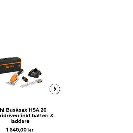
ihl Busksax HSA 26
Stihl Handdammsugare 
ridriven inkl batteri &
20 Batteridriven utan
laddare
batteri och laddare
1 640,00 kr
1 190,00 kr