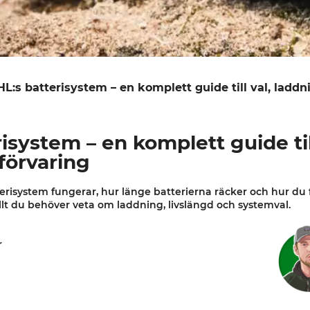
HL:s batterisystem – en komplett guide till val, laddn
isystem – en komplett guide till
förvaring
tterisystem fungerar, hur länge batterierna räcker och hur du 
llt du behöver veta om laddning, livslängd och systemval.
r