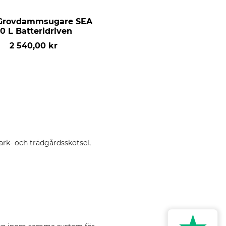
 Grovdammsugare SEA
Stihl Häcksax HLA 56
0 L Batteridriven
Batteridriven inkl batter
laddare
2 540,00 kr
4 590,00 kr
ark- och trädgårdsskötsel,