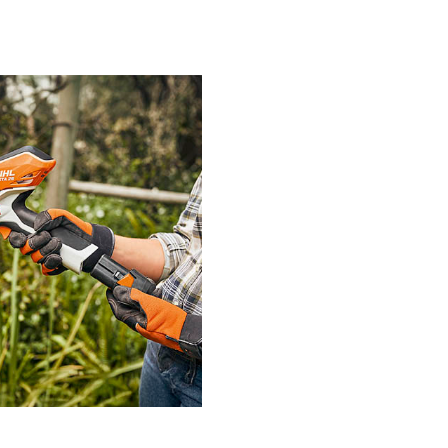
dare AL 5
kr