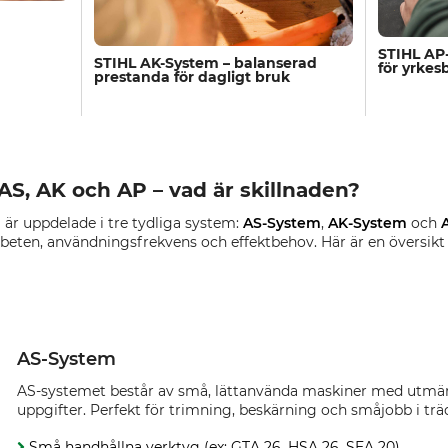
STIHL AP
STIHL AK-System – balanserad
för yrkes
prestanda för dagligt bruk
AS, AK och AP – vad är skillnaden?
 är uppdelade i tre tydliga system:
AS-System
,
AK-System
och
rbeten, användningsfrekvens och effektbehov. Här är en översikt 
AS-System
AS-systemet består av små, lättanvända maskiner med utmär
uppgifter. Perfekt för trimning, beskärning och småjobb i tr
Små handhållna verktyg (ex: GTA 26, HSA 26, SEA 20)