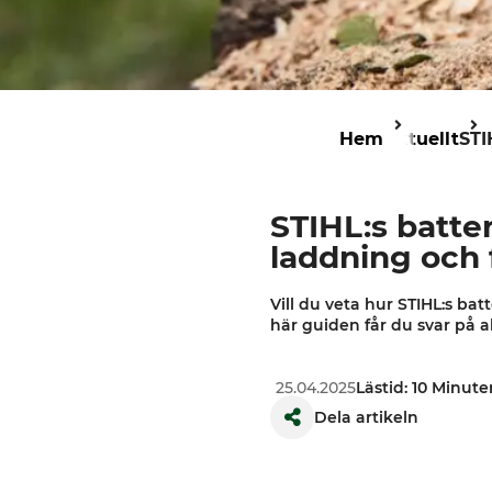
Hem
Aktuellt
STI
STIHL:s batter
laddning och 
Vill du veta hur STIHL:s ba
här guiden får du svar på a
25.04.2025
Lästid: 10 Minute
Dela artikeln