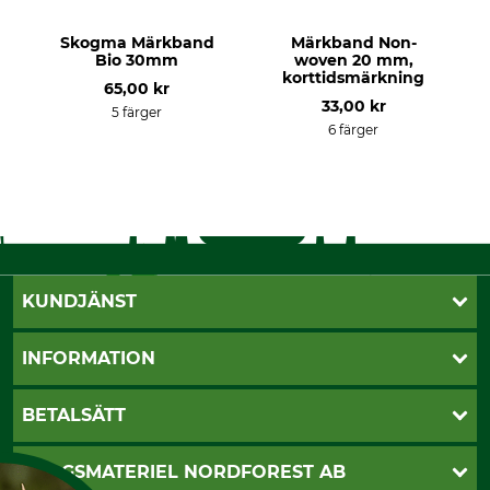
Skogma Märkband
Märkband Non-
Bio 30mm
woven 20 mm,
korttidsmärkning
65,00 kr
33,00 kr
5 färger
6 färger
KUNDJÄNST
Öppettider
INFORMATION
Kundtjänst
Vanliga frågor
Butik Vansbro
BETALSÄTT
Kontakt
Nyhetsbrev
Cookie-inställningar
Katalogbeställning
Klarna
SKOGSMATERIEL NORDFOREST AB
Sagverkskatalog
Faktura