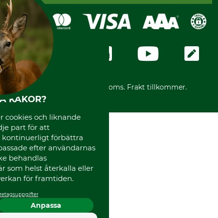
Köpvillkor - 2025-06-18
Swish
Om oss
Dataskydd
GRUBE-Gruppen
Integritetspolicy
Företagsuppgifter
Ångerrätt
Karriär
Ångerrätt för din beställning
Vår personal
Reklamationer
Varumärken
Frakter
Mässor
*Alla priser inklusive moms. Frakt tillkommer.
Instagram TOS
HA KAKOR?
Media
 cookies och liknande
Code of Conduct
je part för att
, kontinuerligt förbättra
passade efter användarnas
cke behandlas
 som helst återkalla eller
erkan för framtiden.
retagsuppgifter
Anpassa