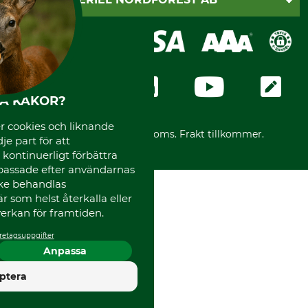
Sagverkskatalog
Faktura
Köpvillkor - 2025-06-18
Swish
Om oss
Dataskydd
GRUBE-Gruppen
Integritetspolicy
Företagsuppgifter
Ångerrätt
Karriär
Ångerrätt för din beställning
Vår personal
HA KAKOR?
Reklamationer
Varumärken
Frakter
 cookies och liknande
Mässor
*Alla priser inklusive moms. Frakt tillkommer.
je part för att
Instagram TOS
, kontinuerligt förbättra
Media
passade efter användarnas
Code of Conduct
cke behandlas
 som helst återkalla eller
erkan för framtiden.
retagsuppgifter
Anpassa
4.5
ptera
Utmärkt