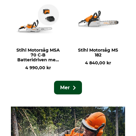
Stihl Motorsåg MSA
Stihl Motorsåg MS
70 C-B
182
Batteridriven med
4 840,00 kr
batteri och laddare
4 990,00 kr
Mer