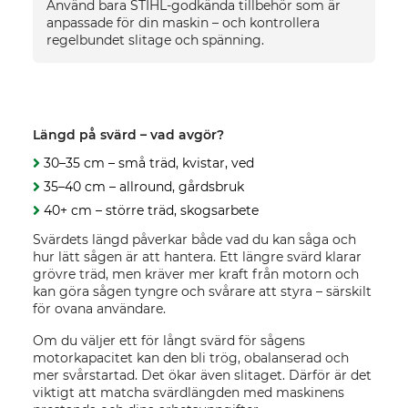
Använd bara STIHL-godkända tillbehör som är
anpassade för din maskin – och kontrollera
regelbundet slitage och spänning.
Längd på svärd – vad avgör?
30–35 cm – små träd, kvistar, ved
35–40 cm – allround, gårdsbruk
40+ cm – större träd, skogsarbete
Svärdets längd påverkar både vad du kan såga och
hur lätt sågen är att hantera. Ett längre svärd klarar
grövre träd, men kräver mer kraft från motorn och
kan göra sågen tyngre och svårare att styra – särskilt
för ovana användare.
Om du väljer ett för långt svärd för sågens
motorkapacitet kan den bli trög, obalanserad och
mer svårstartad. Det ökar även slitaget. Därför är det
viktigt att matcha svärdlängden med maskinens