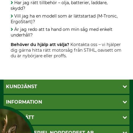
Har jag rätt tillbehör – olja, batterier, laddare,
skydd?
Vill jag ha en modell som är lättstartad (M-Tronic,
ErgoStart)?
Är jag redo att ta hand om min såg med enkelt
underhåll?
Behöver du hjälp att välja?
Kontakta oss – vi hjälper
dig gärna hitta rätt motorsåg från STIHL, oavsett om
du är nybörjare eller proffs.
KUNDJÄNST
Öppettider
INFORMATION
Kundtjänst
Vanliga frågor
Butik Vansbro
BETALSÄTT
Kontakt
Nyhetsbrev
Cookie-inställningar
Katalogbeställning
Klarna
SKOGSMATERIEL NORDFOREST AB