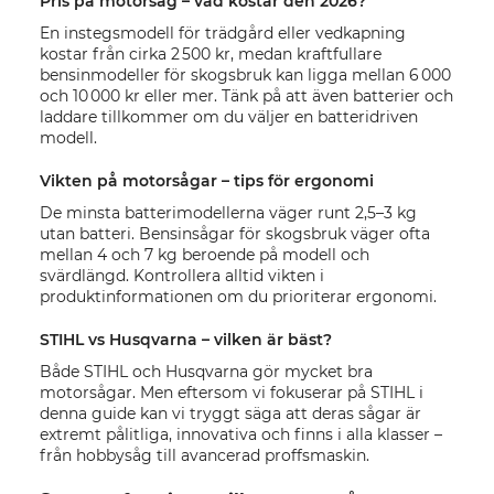
Pris på motorsåg – vad kostar den 2026?
En instegsmodell för trädgård eller vedkapning
kostar från cirka 2 500 kr, medan kraftfullare
bensinmodeller för skogsbruk kan ligga mellan 6 000
och 10 000 kr eller mer. Tänk på att även batterier och
laddare tillkommer om du väljer en batteridriven
modell.
Vikten på motorsågar – tips för ergonomi
De minsta batterimodellerna väger runt 2,5–3 kg
utan batteri. Bensinsågar för skogsbruk väger ofta
mellan 4 och 7 kg beroende på modell och
svärdlängd. Kontrollera alltid vikten i
produktinformationen om du prioriterar ergonomi.
STIHL vs Husqvarna – vilken är bäst?
Både STIHL och Husqvarna gör mycket bra
motorsågar. Men eftersom vi fokuserar på STIHL i
denna guide kan vi tryggt säga att deras sågar är
extremt pålitliga, innovativa och finns i alla klasser –
från hobbysåg till avancerad proffsmaskin.