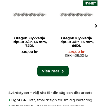
NYHET
Oregon Klyvkedja
Oregon Klyvkedja
RipCut 3/8", 1,6 mm,
RipCut 3/8", 1,6 mm,
72DL
66DL
410,00 kr
229,00 kr
REK
408,00 kr
visa mer
Svärdstyper – välj rätt för din såg och ditt arbete
Light 04
– lätt, smal design för smidig hantering