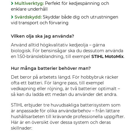
Multiverktyg:
Perfekt för kedjespänning och
enklare underhåll
Svärdskydd:
Skyddar både dig och utrustningen
vid transport och förvaring
Vilken olja ska jag använda?
Använd alltid högkvalitativ kedjeolja – gärna
biologisk. För bensinsågar ska du dessutom använda
en 1:50-bränsleblandning, till exempel
STIHL MotoMix
.
Hur många batterier behöver man?
Det beror på arbetets längd. För hobbybruk räcker
ofta ett batteri. För längre pass, till exempel
vedkapning eller röjning, är två batterier optimalt –
så kan du ladda ett medan du använder det andra.
STIHL erbjuder tre huvudsakliga batterisystem som
är anpassade för olika användarbehov – från lättare
hushållsarbeten till krävande professionella uppgifter.
Här är en översikt över dessa system och deras
skillnader: