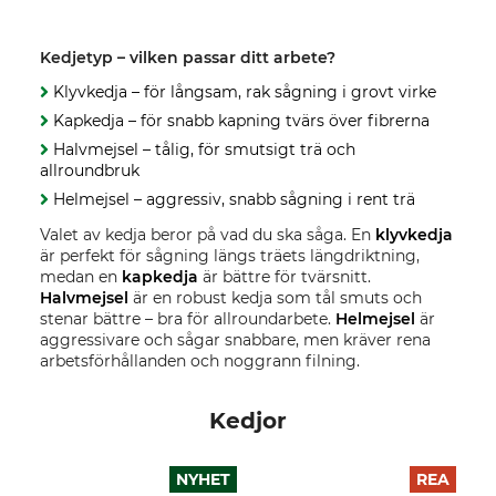
Kedjetyp – vilken passar ditt arbete?
Klyvkedja – för långsam, rak sågning i grovt virke
Kapkedja – för snabb kapning tvärs över fibrerna
Halvmejsel – tålig, för smutsigt trä och
allroundbruk
Helmejsel – aggressiv, snabb sågning i rent trä
Valet av kedja beror på vad du ska såga. En
klyvkedja
är perfekt för sågning längs träets längdriktning,
medan en
kapkedja
är bättre för tvärsnitt.
Halvmejsel
är en robust kedja som tål smuts och
stenar bättre – bra för allroundarbete.
Helmejsel
är
aggressivare och sågar snabbare, men kräver rena
arbetsförhållanden och noggrann filning.
Kedjor
NYHET
REA