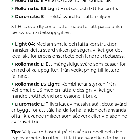
Rollomatic E
– standardval för allroundbruk
Rollomatic ES Light
– robust och lätt för proffs
Duromatic E
– helstålsvärd för tuffa miljöer
STIHL:s svärdtyper är utformade för att passa olika
behov och arbetsuppgifter:
Light 04
: Med sin smala och lätta konstruktion
minskar detta svärd vikten på sågen, vilket gör det
idealiskt för precisionsarbete och längre arbetspass.
Rollomatic E
: Ett mångsidigt svärd som passar för
en rad olika uppgifter, från vedkapning till lättare
fällning.
Rollomatic ES Light
: Kombinerar styrkan från
Rollomatic ES med en lättare design, vilket ger
mindre trötthet vid professionellt bruk.
Duromatic E
: Tillverkat av massivt stål, detta svärd
är byggt för att tåla hårda förhållanden och används
ofta i krävande miljöer som sågverk eller vid sågning
av fruset trä.
Tips:
Välj svärd baserat på din sågs modell och den
typ av arbete du utför. Ett lättare svärd kan förbättra