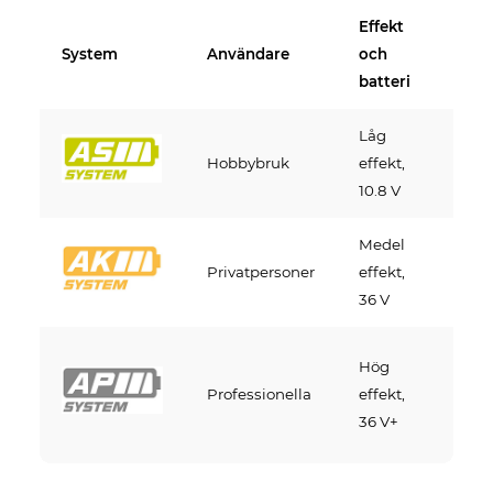
Effekt
System
Användare
och
Ver
batteri
Låg
Kom
Hobbybruk
effekt,
gren
10.8 V
häck
Medel
Moto
Privatpersoner
effekt,
trim
36 V
gräs
Kraft
Hög
såga
Professionella
effekt,
trim
36 V+
blås