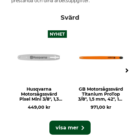
prestanda och dina arbetsuppgifter.
Svärd
NYHET
Husqvarna
GB Motorsågssvärd
Motorsågssvärd
Titanium ProTop
Pixel Mini 3/8", 1,3
3/8", 1,5 mm, 42", 135
mm, 14", 52 DL
DL
449,00 kr
971,00 kr
visa mer