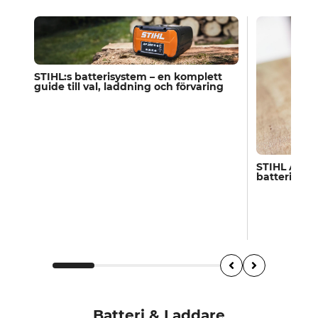
STIHL:s batterisystem – en komplett
guide till val, laddning och förvaring
STIHL AS-S
batterimas
Batteri & Laddare