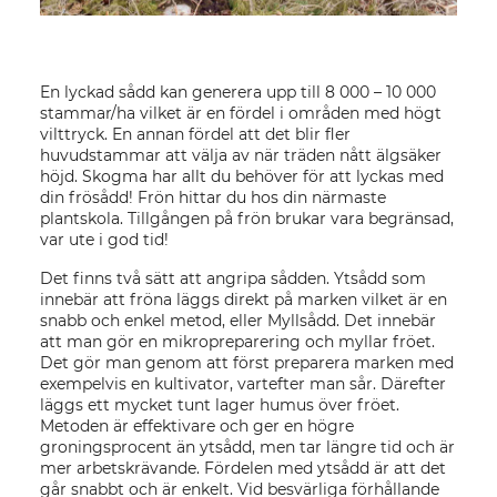
En lyckad sådd kan generera upp till 8 000 – 10 000
stammar/ha vilket är en fördel i områden med högt
vilttryck. En annan fördel att det blir fler
huvudstammar att välja av när träden nått älgsäker
höjd. Skogma har allt du behöver för att lyckas med
din frösådd! Frön hittar du hos din närmaste
plantskola. T
illgången på frön brukar vara begränsad,
var ute i god tid!
Det finns två sätt att angripa sådden. Ytsådd som
innebär att fröna läggs direkt på marken vilket är en
snabb och enkel metod, eller Myllsådd. Det innebär
att man gör en mikropreparering och myllar fröet.
Det gör man genom att först preparera marken med
exempelvis en kultivator, vartefter man sår. Därefter
läggs ett mycket tunt lager humus över fröet.
Metoden är effektivare och ger en högre
groningsprocent än ytsådd, men tar längre tid och är
mer arbetskrävande. Fördelen med ytsådd är att det
går snabbt och är enkelt. Vid besvärliga förhållande