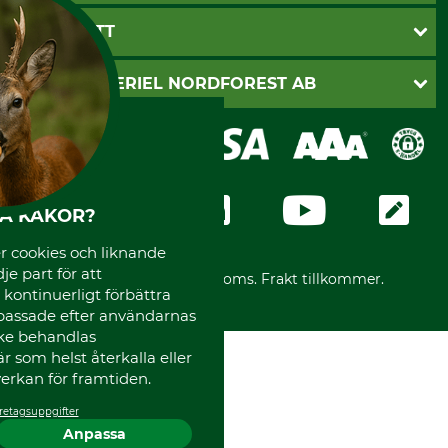
Vanliga frågor
Butik Vansbro
BETALSÄTT
Kontakt
Nyhetsbrev
Cookie-inställningar
Katalogbeställning
Klarna
SKOGSMATERIEL NORDFOREST AB
Sagverkskatalog
Faktura
Köpvillkor - 2025-06-18
Swish
Om oss
Dataskydd
GRUBE-Gruppen
Integritetspolicy
Företagsuppgifter
Ångerrätt
Karriär
HA KAKOR?
Ångerrätt för din beställning
Vår personal
Reklamationer
Varumärken
 cookies och liknande
Frakter
Mässor
je part för att
*Alla priser inklusive moms. Frakt tillkommer.
, kontinuerligt förbättra
Instagram TOS
passade efter användarnas
Media
cke behandlas
Code of Conduct
 som helst återkalla eller
erkan för framtiden.
retagsuppgifter
Anpassa