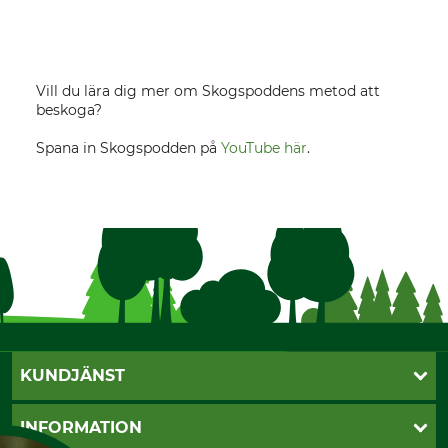
Vill du lära dig mer om Skogspoddens metod att
beskoga?
Spana in Skogspodden på
YouTube här
.
KUNDJÄNST
Öppettider
INFORMATION
Kundtjänst