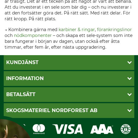
är trasigt. Det är ett tecken på att något är värt att behålla.
Att du investerat i en sele som bär dig – och nu investerar i
att den fortsätter göra det. På rätt sätt. Med rätt delar. För
rätt kropp. På rätt plats.
→ Kombinera gärna med
karbiner & ringar
,
förankringslinor
och
nödkomponenter
– och skapa ett sele-system som inte
bara fungerar i början av dagen, utan också efter åtta
timmar, efter fem år, efter nästa uppgradering.
KUNDJÄNST
Öppettider
INFORMATION
Kundtjänst
Vanliga frågor
Butik Vansbro
BETALSÄTT
Kontakt
Nyhetsbrev
Cookie-inställningar
Katalogbeställning
Klarna
SKOGSMATERIEL NORDFOREST AB
Sagverkskatalog
Faktura
Köpvillkor - 2025-06-18
Swish
Om oss
Dataskydd
GRUBE-Gruppen
Integritetspolicy