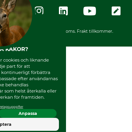
Företagsuppgifter
Ångerrätt
Karriär
Ångerrätt för din beställning
Vår personal
Reklamationer
Varumärken
Frakter
Mässor
*Alla priser inklusive moms. Frakt tillkommer.
Instagram TOS
Media
HA KAKOR?
Code of Conduct
 cookies och liknande
je part för att
, kontinuerligt förbättra
passade efter användarnas
cke behandlas
 som helst återkalla eller
erkan för framtiden.
retagsuppgifter
Anpassa
4.5
ptera
Utmärkt