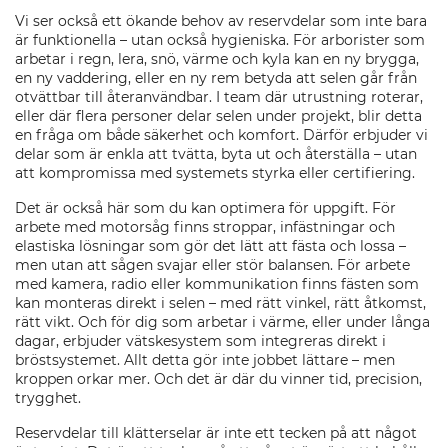
Vi ser också ett ökande behov av reservdelar som inte bara
är funktionella – utan också hygieniska. För arborister som
arbetar i regn, lera, snö, värme och kyla kan en ny brygga,
en ny vaddering, eller en ny rem betyda att selen går från
otvättbar till återanvändbar. I team där utrustning roterar,
eller där flera personer delar selen under projekt, blir detta
en fråga om både säkerhet och komfort. Därför erbjuder vi
delar som är enkla att tvätta, byta ut och återställa – utan
att kompromissa med systemets styrka eller certifiering.
Det är också här som du kan optimera för uppgift. För
arbete med motorsåg finns stroppar, infästningar och
elastiska lösningar som gör det lätt att fästa och lossa –
men utan att sågen svajar eller stör balansen. För arbete
med kamera, radio eller kommunikation finns fästen som
kan monteras direkt i selen – med rätt vinkel, rätt åtkomst,
rätt vikt. Och för dig som arbetar i värme, eller under långa
dagar, erbjuder vätskesystem som integreras direkt i
bröstsystemet. Allt detta gör inte jobbet lättare – men
kroppen orkar mer. Och det är där du vinner tid, precision,
trygghet.
Reservdelar till klätterselar är inte ett tecken på att något