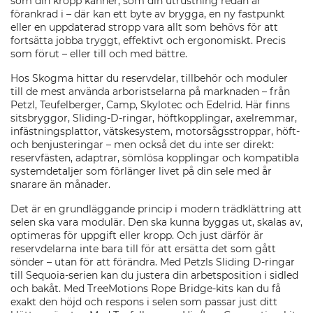
som din kropp känner, som din utrustning redan är
förankrad i – där kan ett byte av brygga, en ny fastpunkt
eller en uppdaterad stropp vara allt som behövs för att
fortsätta jobba tryggt, effektivt och ergonomiskt. Precis
som förut – eller till och med bättre.
Hos Skogma hittar du reservdelar, tillbehör och moduler
till de mest använda arboristselarna på marknaden – från
Petzl, Teufelberger, Camp, Skylotec och Edelrid. Här finns
sitsbryggor, Sliding-D-ringar, höftkopplingar, axelremmar,
infästningsplattor, vätskesystem, motorsågsstroppar, höft-
och benjusteringar – men också det du inte ser direkt:
reservfästen, adaptrar, sömlösa kopplingar och kompatibla
systemdetaljer som förlänger livet på din sele med år
snarare än månader.
Det är en grundläggande princip i modern trädklättring att
selen ska vara modulär. Den ska kunna byggas ut, skalas av,
optimeras för uppgift eller kropp. Och just därför är
reservdelarna inte bara till för att ersätta det som gått
sönder – utan för att förändra. Med Petzls Sliding D-ringar
till Sequoia-serien kan du justera din arbetsposition i sidled
och bakåt. Med TreeMotions Rope Bridge-kits kan du få
exakt den höjd och respons i selen som passar just ditt