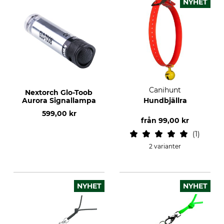
NYHET
Canihunt
Nextorch Glo-Toob
Aurora Signallampa
Hundbjällra
599,00 kr
från
99,00 kr
1
2 varianter
NYHET
NYHET