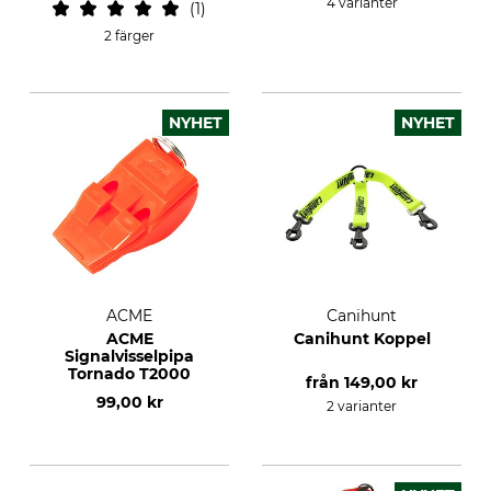
4 varianter
1
2 färger
NYHET
NYHET
ACME
Canihunt
ACME
Canihunt Koppel
Signalvisselpipa
Tornado T2000
från
149,00 kr
99,00 kr
2 varianter