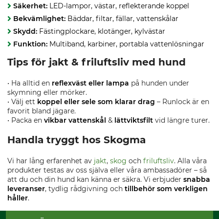
Säkerhet:
LED-lampor, västar, reflekterande koppel
Bekvämlighet:
Bäddar, filtar, fällar, vattenskålar
Skydd:
Fästingplockare, klotänger, kylvästar
Funktion:
Multiband, karbiner, portabla vattenlösningar
Tips för jakt & friluftsliv med hund
• Ha alltid en
reflexväst eller lampa
på hunden under
skymning eller mörker.
• Välj ett
koppel eller sele som klarar drag
– Runlock är en
favorit bland jägare.
• Packa en
vikbar vattenskål
&
lättviktsfilt
vid längre turer.
Handla tryggt hos Skogma
Vi har lång erfarenhet av
jakt
,
skog
och
friluftsliv
. Alla våra
produkter testas av oss själva eller våra ambassadörer – så
att du och din hund kan känna er säkra. Vi erbjuder
snabba
leveranser
, tydlig rådgivning och
tillbehör som verkligen
håller
.