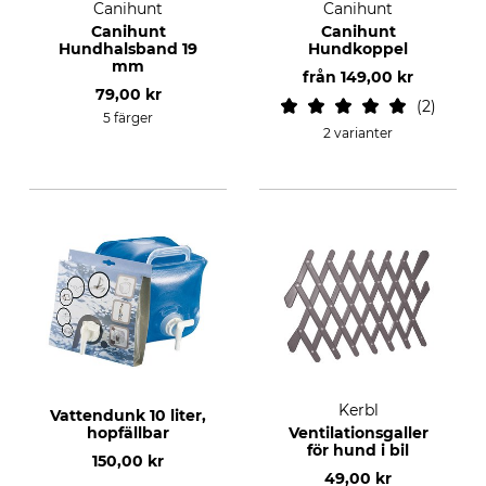
Canihunt
Canihunt
Canihunt
Canihunt
Hundhalsband 19
Hundkoppel
mm
från
149,00 kr
79,00 kr
2
5 färger
2 varianter
Kerbl
Vattendunk 10 liter,
hopfällbar
Ventilationsgaller
för hund i bil
150,00 kr
49,00 kr