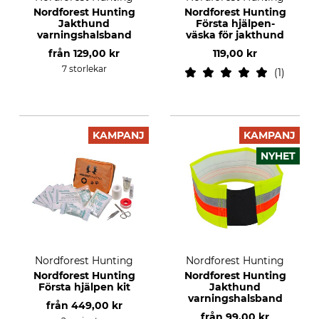
Nordforest Hunting
Nordforest Hunting
Jakthund
Första hjälpen-
varningshalsband
väska för jakthund
från
129,00 kr
119,00 kr
7 storlekar
1
KAMPANJ
KAMPANJ
NYHET
Nordforest Hunting
Nordforest Hunting
Nordforest Hunting
Nordforest Hunting
Första hjälpen kit
Jakthund
varningshalsband
från
449,00 kr
från
99,00 kr