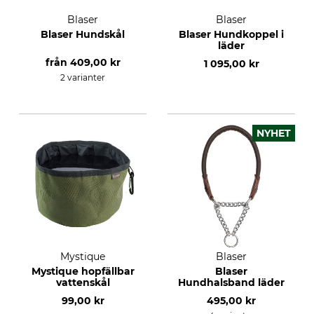
Blaser
Blaser
Blaser Hundskål
Blaser Hundkoppel i
läder
från
409,00 kr
1 095,00 kr
2 varianter
NYHET
Mystique
Blaser
Mystique hopfällbar
Blaser
vattenskål
Hundhalsband läder
99,00 kr
495,00 kr