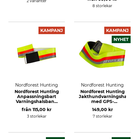
2 varianter
8 storlekar
KAMPANJ
KAMPANJ
NYHET
Nordforest Hunting
Nordforest Hunting
Nordforest Hunting
Nordforest Hunting
Anpassningsbart
Jakthundvarningshalsba
Varningshalsband
med GPS-
för hund
trackerficka
från
115,00 kr
149,00 kr
3 storlekar
7 storlekar