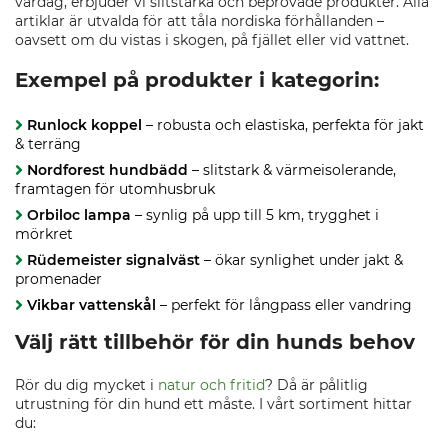
vardag, erbjuder vi slitstarka och beprövade produkter. Alla
artiklar är utvalda för att tåla nordiska förhållanden –
oavsett om du vistas i skogen, på fjället eller vid vattnet.
Exempel på produkter i kategorin:
Runlock koppel
– robusta och elastiska, perfekta för jakt
& terräng
Nordforest hundbädd
– slitstark & värmeisolerande,
framtagen för utomhusbruk
Orbiloc lampa
– synlig på upp till 5 km, trygghet i
mörkret
Rüdemeister signalväst
– ökar synlighet under jakt &
promenader
Vikbar vattenskål
– perfekt för långpass eller vandring
Välj rätt tillbehör för din hunds behov
Rör du dig mycket i
natur och fritid
? Då är pålitlig
utrustning för din hund ett måste. I vårt sortiment hittar
du: