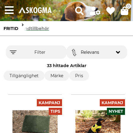
0
FRITID
Hundtillbehör
Filter
Relevans
33 hittade Artiklar
Tillgänglighet
Märke
Pris
KAMPANJ
KAMPANJ
TIPS
NYHET