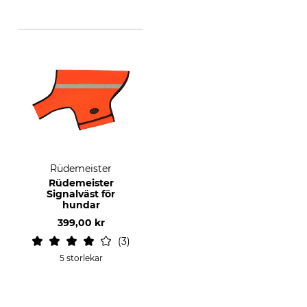
Rüdemeister
Rüdemeister
Signalväst för
hundar
399,00 kr
3
5 storlekar