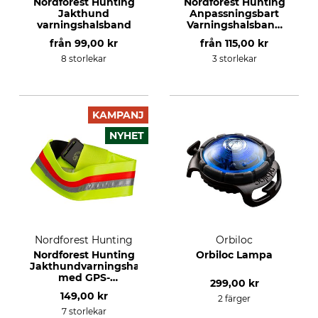
Nordforest Hunting
Nordforest Hunting
Jakthund
Anpassningsbart
varningshalsband
Varningshalsband
för hund
från
99,00 kr
från
115,00 kr
8 storlekar
3 storlekar
KAMPANJ
NYHET
Nordforest Hunting
Orbiloc
Nordforest Hunting
Orbiloc Lampa
Jakthundvarningshalsband
med GPS-
299,00 kr
trackerficka
149,00 kr
2 färger
7 storlekar