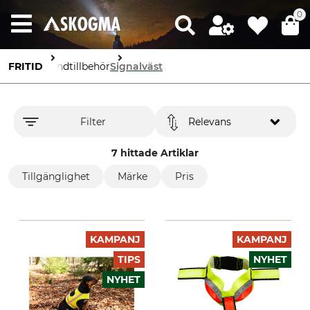
0
FRITID
Hundtillbehör
Signalväst
Filter
Relevans
7 hittade Artiklar
Tillgänglighet
Märke
Pris
KAMPANJ
KAMPANJ
TIPS
NYHET
NYHET