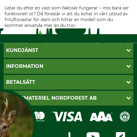
Letar du efter en väst som faktiskt fungerar – inte bara ser
funktionell ut? Då föreslår vi att du kollar in vårt utbud av
friluftsvästar för dam och hittar en modell som du
kommer använda mer än du tror.
KUNDJÄNST
Öppettider
INFORMATION
Kundtjänst
Vanliga frågor
Butik Vansbro
BETALSÄTT
Kontakt
Nyhetsbrev
Cookie-inställningar
Katalogbeställning
Klarna
SKOGSMATERIEL NORDFOREST AB
Sagverkskatalog
Faktura
Köpvillkor - 2025-06-18
Swish
Om oss
Dataskydd
GRUBE-Gruppen
Integritetspolicy
Företagsuppgifter
Ångerrätt
Karriär