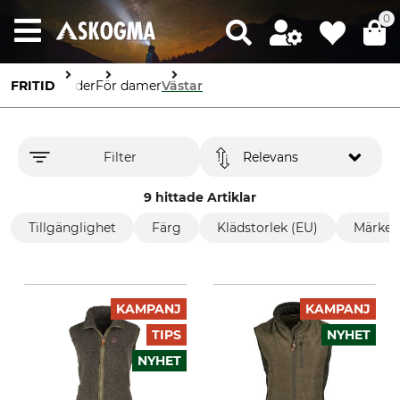
0
FRITID
Kläder
För damer
Västar
Filter
Relevans
9 hittade Artiklar
Tillgänglighet
Färg
Klädstorlek (EU)
Märke
KAMPANJ
KAMPANJ
TIPS
NYHET
NYHET