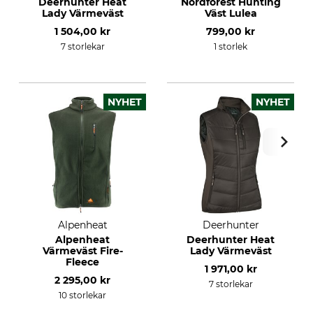
Deerhunter Heat
Nordforest Hunting
Lady Värmeväst
Väst Lulea
1 504,00 kr
799,00 kr
7 storlekar
1 storlek
NYHET
NYHET
Alpenheat
Deerhunter
Alpenheat
Deerhunter Heat
Värmeväst Fire-
Lady Värmeväst
Fleece
1 971,00 kr
2 295,00 kr
7 storlekar
10 storlekar