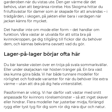
garderoben när du vistas ute. Den ger värme där det
behövs, utan att begränsa rörelse. Hos Skogma hittar du
friluftsvästar för damer som är skapade för att användas – i
trädgården, i skogen, på jakten eller bara i vardagen när
jackan känns för mycket.
Det handlar inte om mode eller form – det handlar om
funktion. Våra västar är utvalda för att sitta bra på
kvinnokroppen, ge dig tillgång till fickor där du behöver
dem, och kännas bekväma oavsett vad du gör.
Lager-på-lager börjar ofta här
Du bär kanske västen över en tröja på svala sommarkvällar.
Eller under skaljackan när hösten tränger på. En bra väst
ska kunna göra båda. Vi har både tunnare modeller för
rörlighet och fodrade varianter för när du behöver lite extra
värme – utan att dra på dig hela vinterstället.
Passformen är viktig. Vi har därför valt västar med snitt
anpassade för kvinnors rörelsemönster – så att inget skaver
eller hindrar. Flera modeller har justerbar midja, förlängd
rygg eller tyst tyg för dig som rör dig nära djur och natur.