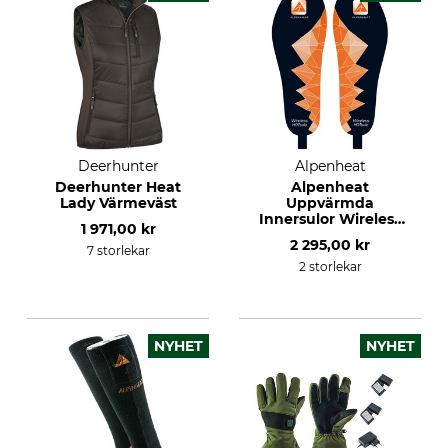
Deerhunter
Alpenheat
Deerhunter Heat
Alpenheat
Lady Värmeväst
Uppvärmda
Innersulor Wireless
1 971,00 kr
Hotsole
2 295,00 kr
7 storlekar
2 storlekar
NYHET
NYHET