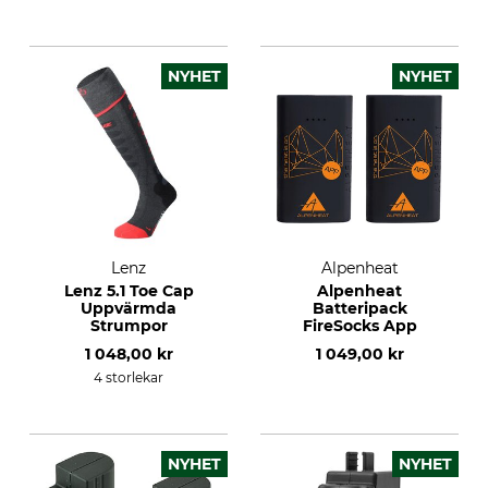
NYHET
NYHET
Lenz
Alpenheat
Lenz 5.1 Toe Cap
Alpenheat
Uppvärmda
Batteripack
Strumpor
FireSocks App
1 048,00 kr
1 049,00 kr
4 storlekar
NYHET
NYHET