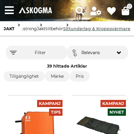
0
JAKT
Utrustning
Jakttillbehör
Sittunderlag & Kroppsvärmare
Filter
Relevans
39 hittade Artiklar
Tillgänglighet
Märke
Pris
KAMPANJ
KAMPANJ
TIPS
NYHET