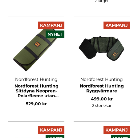
2 färger
KAMPANJ
KAMPANJ
NYHET
Nordforest Hunting
Nordforest Hunting
Nordforest Hunting
Nordforest Hunting
Sittdyna Neopren-
Ryggvärmare
Polarfleece utan
499,00 kr
plastkarbinhake
529,00 kr
2 storlekar
KAMPANJ
KAMPANJ