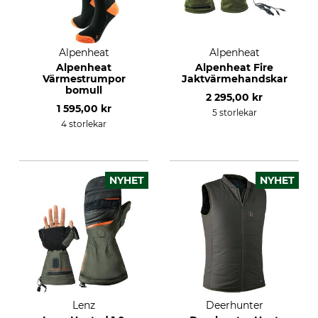
Alpenheat
Alpenheat
Alpenheat
Alpenheat Fire
Värmestrumpor
Jaktvärmehandskar
bomull
2 295,00 kr
1 595,00 kr
5 storlekar
4 storlekar
NYHET
NYHET
Lenz
Deerhunter