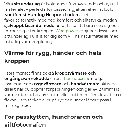
Våra
sittunderlag
är isolerande, fuktavvisande och tysta i
materialet – perfekta för passet, älgjakten eller rävlock.
Nordforest Hunting Neopren Loden
är ett
favoritalternativ med hög komfort och slitstyrka, medan
självuppblåsande modeller
är lätta att bära med sig och
formar sig efter kroppen.
Woolpower
erbjuder dessutom
sittunderlag i ullfilt för dig som vill ha naturmaterial med
naturlig värmereglering.
Värme för rygg, händer och hela
kroppen
I sortimentet finns också
kroppsvärmare och
engångsvärmekuddar
från
Thermopad
. Smidiga
lösningar som
ryggvärmare
och
handvärmare
aktiveras
direkt när du öppnar förpackningen och ger 6–12 timmars
värme utan behov av ström eller batterier. Perfekta att ha i
fickan, i sovsäcken eller på ryggen under längre pass i
minusgrader.
För passkytten, hundföraren och
viltfotografen