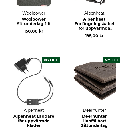
Woolpower
Alpenheat
Woolpower
Alpenheat
Sittunderlag filt
Förlängningskabel
för uppvärmda
150,00 kr
strumpor och sockor
195,00 kr
NYHET
NYHET
Alpenheat
Deerhunter
Alpenheat Laddare
Deerhunter
för uppvärmda
Hopfällbart
kläder
Sittunderlag