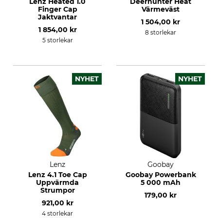
Lenz Heated 1.0
Deerhunter Heat
Finger Cap
Värmeväst
Jaktvantar
1 504,00 kr
1 854,00 kr
8 storlekar
5 storlekar
NYHET
NYHET
Lenz
Goobay
Lenz 4.1 Toe Cap
Goobay Powerbank
Uppvärmda
5 000 mAh
Strumpor
179,00 kr
921,00 kr
4 storlekar