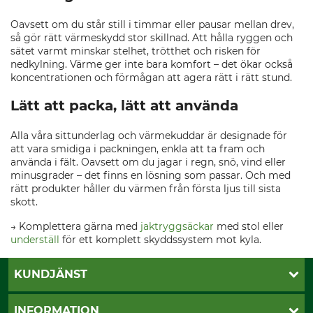
Oavsett om du står still i timmar eller pausar mellan drev,
så gör rätt värmeskydd stor skillnad. Att hålla ryggen och
sätet varmt minskar stelhet, trötthet och risken för
nedkylning. Värme ger inte bara komfort – det ökar också
koncentrationen och förmågan att agera rätt i rätt stund.
Lätt att packa, lätt att använda
Alla våra sittunderlag och värmekuddar är designade för
att vara smidiga i packningen, enkla att ta fram och
använda i fält. Oavsett om du jagar i regn, snö, vind eller
minusgrader – det finns en lösning som passar. Och med
rätt produkter håller du värmen från första ljus till sista
skott.
→ Komplettera gärna med
jaktryggsäckar
med stol eller
underställ
för ett komplett skyddssystem mot kyla.
KUNDJÄNST
Öppettider
INFORMATION