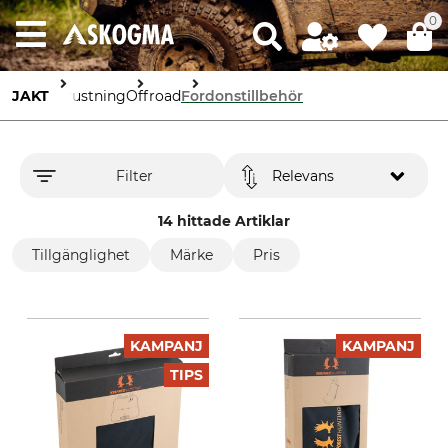
0
JAKT
Utrustning
Offroad
Fordonstillbehör
Filter
Relevans
14 hittade Artiklar
Tillgänglighet
Märke
Pris
KAMPANJ
KAMPANJ
TIPS