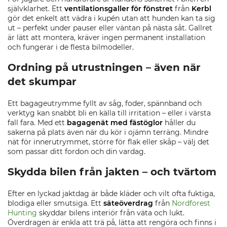
självklarhet. Ett
ventilationsgaller för fönstret
från
Kerbl
gör det enkelt att vädra i kupén utan att hunden kan ta sig
ut – perfekt under pauser eller väntan på nästa såt. Gallret
är lätt att montera, kräver ingen permanent installation
och fungerar i de flesta bilmodeller.
Ordning på utrustningen – även när
det skumpar
Ett bagageutrymme fyllt av såg, foder, spännband och
verktyg kan snabbt bli en källa till irritation – eller i värsta
fall fara. Med ett
bagagenät med fästöglor
håller du
sakerna på plats även när du kör i ojämn terräng. Mindre
nät för innerutrymmet, större för flak eller skåp – välj det
som passar ditt fordon och din vardag.
Skydda bilen från jakten – och tvärtom
Efter en lyckad jaktdag är både kläder och vilt ofta fuktiga,
blodiga eller smutsiga. Ett
säteöverdrag
från
Nordforest
Hunting
skyddar bilens interiör från väta och lukt.
Överdragen är enkla att trä på, lätta att rengöra och finns i