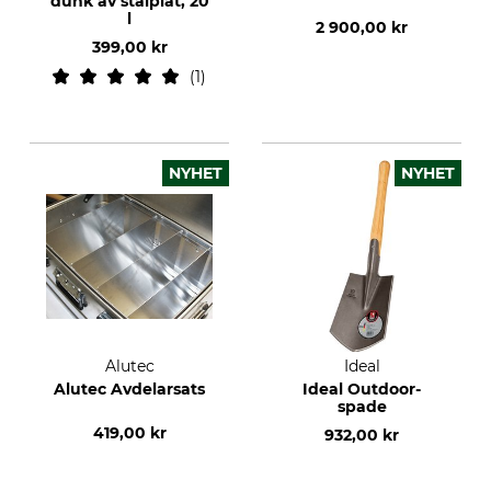
dunk av stålplåt, 20
l
2 900,00 kr
399,00 kr
1
NYHET
NYHET
Alutec
Ideal
Alutec Avdelarsats
Ideal Outdoor-
spade
419,00 kr
932,00 kr