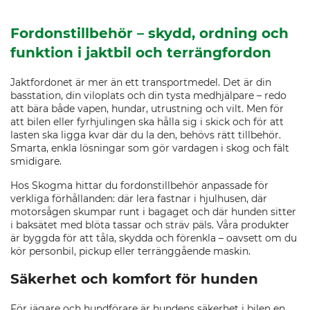
Fordonstillbehör – skydd, ordning och
funktion i jaktbil och terrängfordon
Jaktfordonet är mer än ett transportmedel. Det är din
basstation, din viloplats och din tysta medhjälpare – redo
att bära både vapen, hundar, utrustning och vilt. Men för
att bilen eller fyrhjulingen ska hålla sig i skick och för att
lasten ska ligga kvar där du la den, behövs rätt tillbehör.
Smarta, enkla lösningar som gör vardagen i skog och fält
smidigare.
Hos Skogma hittar du fordonstillbehör anpassade för
verkliga förhållanden: där lera fastnar i hjulhusen, där
motorsågen skumpar runt i bagaget och där hunden sitter
i baksätet med blöta tassar och sträv päls. Våra produkter
är byggda för att tåla, skydda och förenkla – oavsett om du
kör personbil, pickup eller terränggående maskin.
Säkerhet och komfort för hunden
För jägare och hundförare är hundens säkerhet i bilen en