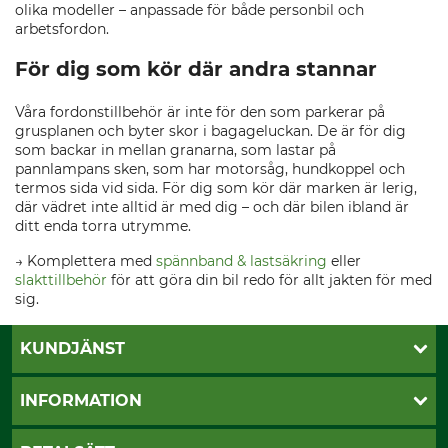
olika modeller – anpassade för både personbil och
arbetsfordon.
För dig som kör där andra stannar
Våra fordonstillbehör är inte för den som parkerar på
grusplanen och byter skor i bagageluckan. De är för dig
som backar in mellan granarna, som lastar på
pannlampans sken, som har motorsåg, hundkoppel och
termos sida vid sida. För dig som kör där marken är lerig,
där vädret inte alltid är med dig – och där bilen ibland är
ditt enda torra utrymme.
→ Komplettera med
spännband & lastsäkring
eller
slakttillbehör
för att göra din bil redo för allt jakten för med
sig.
KUNDJÄNST
Öppettider
INFORMATION
Kundtjänst
Vanliga frågor
Butik Vansbro