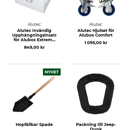
Alutec
Alutec
Alutec Invändig
Alutec Hjulset för
Upphängningsinsats
Alubox Comfort
för Alubox Extreme
1 095,00 kr
250–470 l
849,00 kr
NYHET
Hopfällbar Spade
Packning till Jeep-
Dunk