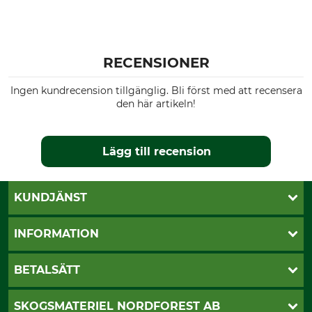
RECENSIONER
Ingen kundrecension tillgänglig. Bli först med att recensera
den här artikeln!
Lägg till recension
KUNDJÄNST
Öppettider
INFORMATION
Kundtjänst
Vanliga frågor
Butik Vansbro
BETALSÄTT
Kontakt
Nyhetsbrev
Cookie-inställningar
Katalogbeställning
Klarna
SKOGSMATERIEL NORDFOREST AB