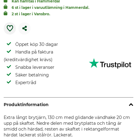
Kan hämtas i Hammerdal
6 st i lager i varuutlämning i Hammerdal.
2 st i lager i Vansbro.
Öppet köp 30 dagar
Handla på faktura
(kreditvärdighet krävs)
Snabba leveranser
Säker betalning
Expertråd
Produktinformation
Extra långt brytjärn, 130 cm med glidande vändhake 20 cm
upp på skaftet. Nedre delen med brytplatta och tång är
smidd och härdad, resten av skaftet i rektangelformat
härdat lackerat stålrör. Lackerat.