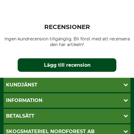
RECENSIONER
Ingen kundrecension tillgänglig. Bli först med att recensera
den här artikeln!
Lägg till recension
KUNDJÄNST
Öppettider
INFORMATION
Kundtjänst
Vanliga frågor
Butik Vansbro
BETALSÄTT
Kontakt
Nyhetsbrev
Cookie-inställningar
Katalogbeställning
Klarna
SKOGSMATERIEL NORDFOREST AB