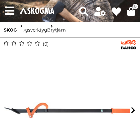
0
SKOG
Skogsverktyg
Brytjärn
0