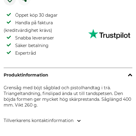
Öppet köp 30 dagar
Handla på faktura
(kreditvärdighet krävs)
Snabba leveranser
Säker betalning
Expertråd
Produktinformation
Grensåg med böjt sågblad och pistolhandtag i trä.
Triangeltandning, finslipad ända ut till tandspetsen. Den
böjda formen ger mycket hög skärprestanda. Såglängd 400
mm. Vikt 260 g.
Tillverkarens kontaktinformation
SNA Europe, Allée Rosa Luxembourg, 95610 Eragny-sur-Oise,