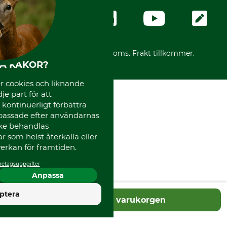
Företagsuppgifter
Ångerrätt
Karriär
Ångerrätt för din beställning
Vår personal
Reklamationer
Varumärken
Frakter
Mässor
*Alla priser inklusive moms. Frakt tillkommer.
Instagram TOS
HA KAKOR?
Media
 cookies och liknande
Code of Conduct
je part för att
, kontinuerligt förbättra
passade efter användarnas
cke behandlas
 som helst återkalla eller
erkan för framtiden.
retagsuppgifter
Anpassa
4.5
ptera
Lägg i varukorgen
Utmärkt