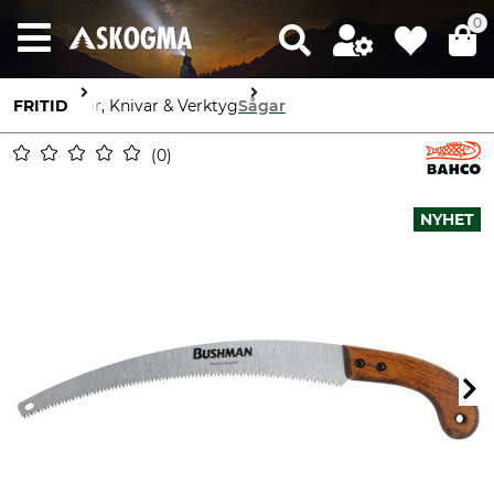
0
FRITID
Yxor, Knivar & Verktyg
Sågar
0
NYHET