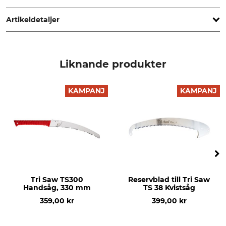
France, www.bahco.com
Artikeldetaljer
Tandbredd
Såglängd
4,3 mm
400 mm
Liknande produkter
Form
Användningsområde
böjd
Trädvård
KAMPANJ
KAMPANJ
Skogsbruk
Härdad
Vridet
Nein
Ja
Snittjocklek
Tänder per 30 mm
2 mm
7
Tri Saw TS300
Reservblad till Tri Saw
Märke
Produkttyp
Handsåg, 330 mm
TS 38 Kvistsåg
Bahco
Grensåg
359,00 kr
399,00 kr
Bladets tjocklek
Kan efterslipas
1,4 mm
Ja