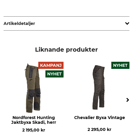
Beretta S.p.A. Fabbrica d' Armi Pietro, Via Pietro Beretta 18,
25063 Gordone Val Trompea, Italy, www.beretta.com
Artikeldetaljer
Märke
Produkttyp
Beretta
Byxa
Liknande produkter
Yttertyg
Foder
100% Polyester
100% Polyamid
KAMPANJ
NYHET
NYHET
Foder 2
Fyllning
100% Polyamid
100% Polyester
Andningsaktivitet
Egenskaper
hög
lågt ljud
Bekvämt midjeband
värmeisolerande
Nordforest Hunting
Chevalier Byxa Vintage
Membran
Jaktbyxa Skadi, herr
2 295,00 kr
2 195,00 kr