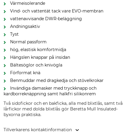
Värmeisolerande
Vind- och vattentät tack vare EVO-membran
vattenavvisande DWR-beläggning
Andningsaktiv
Tyst
Normal passform
hög, elastisk komfortmidja
Hängslen knappar på insidan
Bältesöglor och knivögla
Förformat knä
Benmuddar med dragkedja och stövelkrokar
Invändiga damasker med tryckknapp och
kardborreknäppning samt halkfri silikonrem
Två sidofickor och en bakficka, alla med blixtlås, samt två
lårfickor med dolda blixtlås gör Beretta Mull Insulated-
byxorna praktiska.
Tillverkarens kontaktinformation