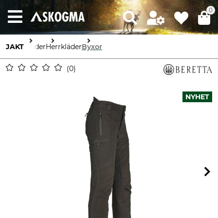
0
JAKT
Kläder
Herrkläder
Byxor
0
NYHET