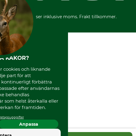
Vår personal
Reklamationer
Varumärken
Frakter
Mässor
*Alla priser inklusive moms. Frakt tillkommer.
Instagram TOS
Media
Code of Conduct
HA KAKOR?
 cookies och liknande
je part för att
, kontinuerligt förbättra
passade efter användarnas
cke behandlas
 som helst återkalla eller
erkan för framtiden.
retagsuppgifter
Anpassa
4.5
ptera