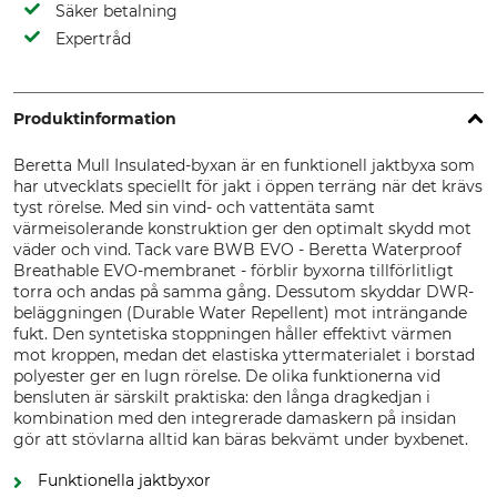
Säker betalning
Expertråd
Produktinformation
Beretta Mull Insulated-byxan är en funktionell jaktbyxa som
har utvecklats speciellt för jakt i öppen terräng när det krävs
tyst rörelse. Med sin vind- och vattentäta samt
värmeisolerande konstruktion ger den optimalt skydd mot
väder och vind. Tack vare BWB EVO - Beretta Waterproof
Breathable EVO-membranet - förblir byxorna tillförlitligt
torra och andas på samma gång. Dessutom skyddar DWR-
beläggningen (Durable Water Repellent) mot inträngande
fukt. Den syntetiska stoppningen håller effektivt värmen
mot kroppen, medan det elastiska yttermaterialet i borstad
polyester ger en lugn rörelse. De olika funktionerna vid
bensluten är särskilt praktiska: den långa dragkedjan i
kombination med den integrerade damaskern på insidan
gör att stövlarna alltid kan bäras bekvämt under byxbenet.
Funktionella jaktbyxor