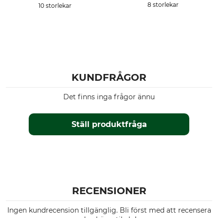
För
Årstid
8 storlekar
10 storlekar
Herr
Höst
Vinter
Passform
Vattentäthet
regular
vattentät
Vindtäthet
Färg
KUNDFRÅGOR
vindtät
brown bark
Det finns inga frågor ännu
Klädstorlek
3XL
Ställ produktfråga
RECENSIONER
Ingen kundrecension tillgänglig. Bli först med att recensera