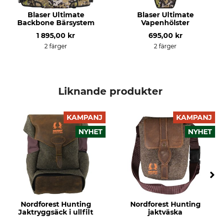
Blaser Ultimate
Blaser Ultimate
Backbone Bärsystem
Vapenhölster
1 895,00 kr
695,00 kr
2 färger
2 färger
Liknande produkter
KAMPANJ
KAMPANJ
NYHET
NYHET
Nordforest Hunting
Nordforest Hunting
Jaktryggsäck i ullfilt
jaktväska