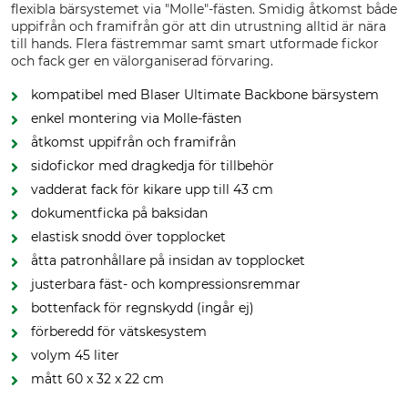
flexibla bärsystemet via "Molle"-fästen. Smidig åtkomst både
uppifrån och framifrån gör att din utrustning alltid är nära
till hands. Flera fästremmar samt smart utformade fickor
och fack ger en välorganiserad förvaring.
kompatibel med Blaser Ultimate Backbone bärsystem
enkel montering via Molle-fästen
åtkomst uppifrån och framifrån
sidofickor med dragkedja för tillbehör
vadderat fack för kikare upp till 43 cm
dokumentficka på baksidan
elastisk snodd över topplocket
åtta patronhållare på insidan av topplocket
justerbara fäst- och kompressionsremmar
bottenfack för regnskydd (ingår ej)
förberedd för vätskesystem
volym 45 liter
mått 60 x 32 x 22 cm