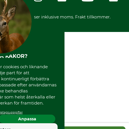
Vår personal
Reklamationer
Varumärken
Frakter
Mässor
*Alla priser inklusive moms. Frakt tillkommer.
Instagram TOS
Media
Code of Conduct
HA KAKOR?
 cookies och liknande
je part för att
, kontinuerligt förbättra
passade efter användarnas
cke behandlas
 som helst återkalla eller
erkan för framtiden.
retagsuppgifter
Anpassa
4.5