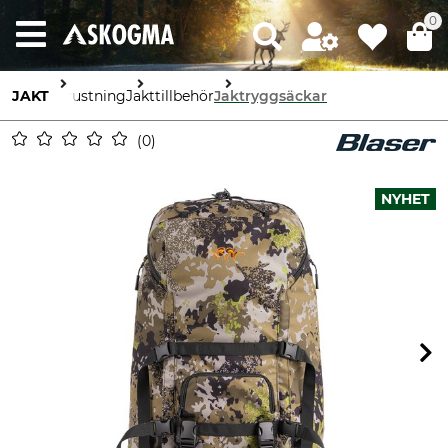
0
JAKT
Utrustning
Jakttillbehör
Jaktryggsäckar
0
NYHET