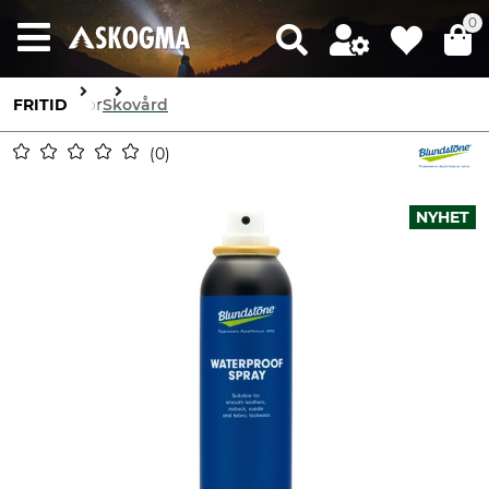
0
FRITID
Skor
Skovård
0
NYHET