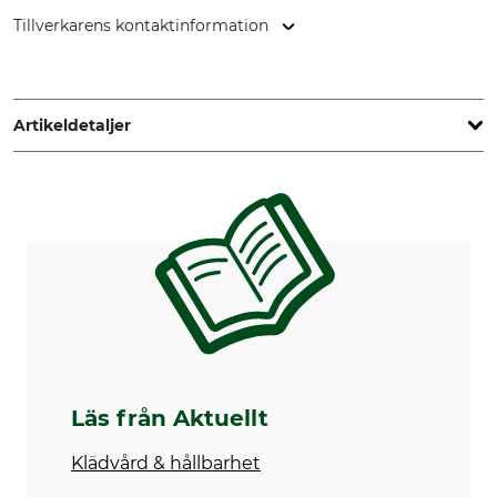
Tillverkarens kontaktinformation
Central Trade Germany GmbH, Hauptstr. 83, 53619
Rheinbreitbach, Germany, www.blundstone.de
Artikeldetaljer
Märke
Produkttyp
Blundstone
Impregneringsspray
Modellbeteckning
Innehåll
Waterproof Spray
125 ml
Tillverkning
Made in Britain
Läs från Aktuellt
Klädvård & hållbarhet