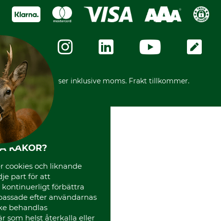
Köpvillkor - 2025-06-18
Swish
Om oss
Dataskydd
GRUBE-Gruppen
Integritetspolicy
Företagsuppgifter
Ångerrätt
Karriär
Ångerrätt för din beställning
Vår personal
Reklamationer
Varumärken
Frakter
Mässor
*Alla priser inklusive moms. Frakt tillkommer.
Instagram TOS
Media
Code of Conduct
HA KAKOR?
 cookies och liknande
je part för att
, kontinuerligt förbättra
passade efter användarnas
cke behandlas
 som helst återkalla eller