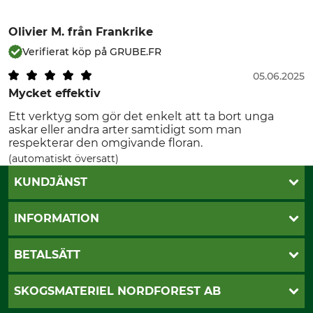
Olivier M.
från Frankrike
Verifierat köp på GRUBE.FR
05.06.2025
Mycket effektiv
Ett verktyg som gör det enkelt att ta bort unga
askar eller andra arter samtidigt som man
respekterar den omgivande floran.
(automatiskt översatt)
KUNDJÄNST
Öppettider
INFORMATION
Kundtjänst
Vanliga frågor
Butik Vansbro
BETALSÄTT
Kontakt
Nyhetsbrev
Cookie-inställningar
Katalogbeställning
Klarna
SKOGSMATERIEL NORDFOREST AB
Sagverkskatalog
Faktura