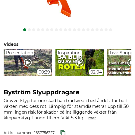
Videos
Presentation
Inspiration
Live-Shopp
00:29
02:04
Byström Slyuppdragare
Grävverktyg för oönskad barrträdsved i beståndet. Tar bort
växten med dess rot. Lämplig för stamdiametrar upp till 30
mm. Ingen risk för skador på intilliggande växter från
klippverktyg. Längd 111 cm. Vikt 5,3 kg....
.
mer
Artikelnummer.:
1637756327