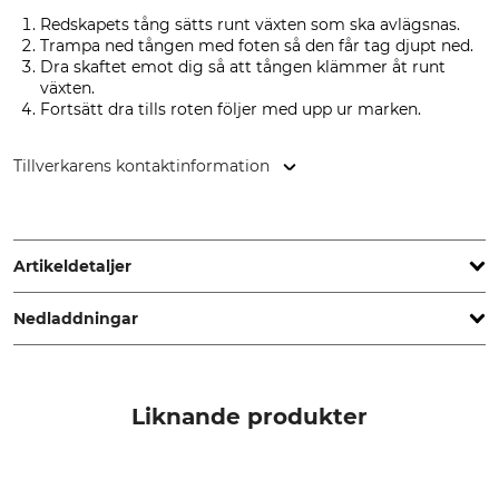
Redskapets tång sätts runt växten som ska avlägsnas.
Trampa ned tången med foten så den får tag djupt ned.
Dra skaftet emot dig så att tången klämmer åt runt
växten.
Fortsätt dra tills roten följer med upp ur marken.
Tillverkarens kontaktinformation
Skogsmateriel Nordforest AB, Storgatan 62, 83341
Hammerdal, Sweden, www.skogma.se
Artikeldetaljer
Nedladdningar
Märke
Produkttyp
Byström Form AB
Draganordning
Bruksanvisning | Manual_Bystroem-Rodinator_61-448_intl_12062025.pdf
Modellbeteckning
Tillverkning
Liknande produkter
Slyuppdragare
Made in Sweden
barrträdsdragare
Bruksanvisning | Manual_Bystroms-Slyuppdragare_141535_se_27-02-2025.pdf
Vikt
Skötselråd | Manual_Bystroem-Rodinator_61-448_intl_12062025.pdf