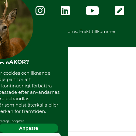
Företagsuppgifter
Ångerrätt
Karriär
Ångerrätt för din beställning
Vår personal
Reklamationer
Varumärken
Frakter
Mässor
*Alla priser inklusive moms. Frakt tillkommer.
Instagram TOS
Media
Code of Conduct
HA KAKOR?
 cookies och liknande
je part för att
, kontinuerligt förbättra
passade efter användarnas
cke behandlas
 som helst återkalla eller
erkan för framtiden.
retagsuppgifter
Anpassa