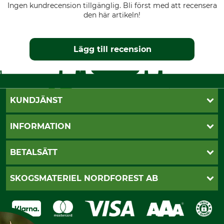
Ingen kundrecension tillgänglig. Bli först med att recensera
den här artikeln!
Lägg till recension
KUNDJÄNST
Öppettider
INFORMATION
Kundtjänst
Vanliga frågor
Butik Vansbro
BETALSÄTT
Kontakt
Nyhetsbrev
Cookie-inställningar
Katalogbeställning
Klarna
SKOGSMATERIEL NORDFOREST AB
Sagverkskatalog
Faktura
Köpvillkor - 2025-06-18
Swish
Om oss
Dataskydd
GRUBE-Gruppen
Integritetspolicy