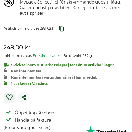
Mypack Collect), ej för skrymmande gods tillägg.
Gäller endast på webben. Kan ej kombineras med
avtalspriser.
Artikelnummer.:
5932931623
249,00 kr
Inkl. moms plus
Fraktkostnader
Bruttovikt 232 g
Skickas inom 8-10 arbetsdagar | Mer än 10 artiklar i lager.
Kan inte hämtas.
Kan inte hämtas i varuutlämning i Hammerdal.
1 st i lager i Vansbro.
Öppet köp 30 dagar
Handla på faktura
(kreditvärdighet krävs)