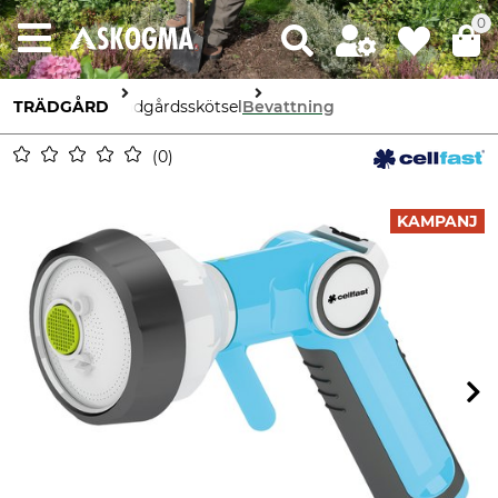
0
TRÄDGÅRD
Trädgårdsskötsel
Bevattning
0
KAMPANJ