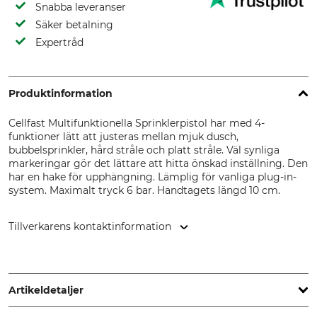
Snabba leveranser
Säker betalning
Expertråd
Produktinformation
Cellfast Multifunktionella Sprinklerpistol har med 4-
funktioner lätt att justeras mellan mjuk dusch,
bubbelsprinkler, hård stråle och platt stråle. Väl synliga
markeringar gör det lättare att hitta önskad inställning. Den
har en hake för upphängning. Lämplig för vanliga plug-in-
system. Maximalt tryck 6 bar. Handtagets längd 10 cm.
Tillverkarens kontaktinformation
Cellfast Sp. Z.o.o., ul. Grabskiego 31, 37-450 Stalowa Wola,
Poland, www.cellfast.de
Artikeldetaljer