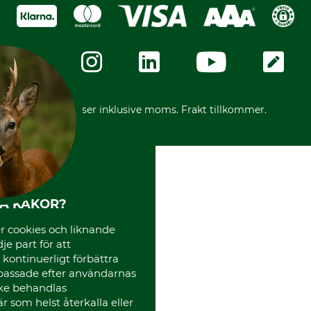
Swish
Om oss
Dataskydd
GRUBE-Gruppen
Integritetspolicy
Företagsuppgifter
Ångerrätt
Karriär
Ångerrätt för din beställning
Vår personal
Reklamationer
Varumärken
Frakter
Mässor
*Alla priser inklusive moms. Frakt tillkommer.
Instagram TOS
Media
Code of Conduct
HA KAKOR?
 cookies och liknande
je part för att
, kontinuerligt förbättra
passade efter användarnas
cke behandlas
 som helst återkalla eller