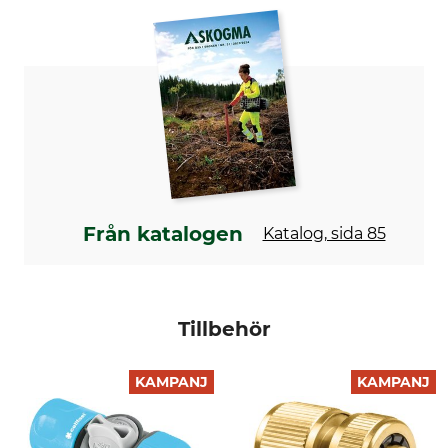
Märke
Produkttyp
Cellfast
Multidusch
Tillverkning
Made in Poland
Från katalogen
Katalog, sida 85
Tillbehör
KAMPANJ
KAMPANJ