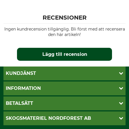
RECENSIONER
Ingen kundrecension tillgänglig. Bli först med att recensera
den här artikeln!
Lägg till recension
KUNDJÄNST
Öppettider
INFORMATION
Kundtjänst
Vanliga frågor
Butik Vansbro
BETALSÄTT
Kontakt
Nyhetsbrev
Cookie-inställningar
Katalogbeställning
Klarna
SKOGSMATERIEL NORDFOREST AB
Sagverkskatalog
Faktura
Köpvillkor - 2025-06-18