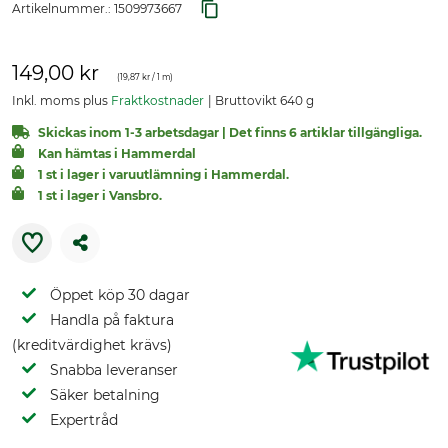
Artikelnummer.:
1509973667
149,00 kr
(
19,87 kr
/ 1 m)
Inkl. moms plus
Fraktkostnader
Bruttovikt 640 g
Skickas inom 1-3 arbetsdagar | Det finns 6 artiklar tillgängliga.
Kan hämtas i Hammerdal
1 st i lager i varuutlämning i Hammerdal.
1 st i lager i Vansbro.
Öppet köp 30 dagar
Handla på faktura
(kreditvärdighet krävs)
Snabba leveranser
Säker betalning
Expertråd