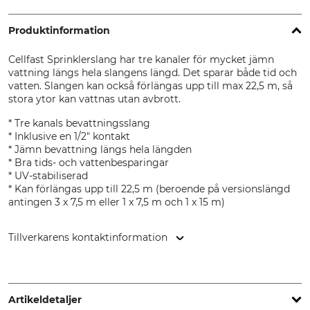
Produktinformation
Cellfast Sprinklerslang har tre kanaler för mycket jämn
vattning längs hela slangens längd. Det sparar både tid och
vatten. Slangen kan också förlängas upp till max 22,5 m, så
stora ytor kan vattnas utan avbrott.
* Tre kanals bevattningsslang
* Inklusive en 1/2" kontakt
* Jämn bevattning längs hela längden
* Bra tids- och vattenbesparingar
* UV-stabiliserad
* Kan förlängas upp till 22,5 m (beroende på versionslängd
antingen 3 x 7,5 m eller 1 x 7,5 m och 1 x 15 m)
Tillverkarens kontaktinformation
Cellfast Sp. Z.o.o., ul. Grabskiego 31, 37-450 Stalowa Wola,
Poland, www.cellfast.de
Artikeldetaljer