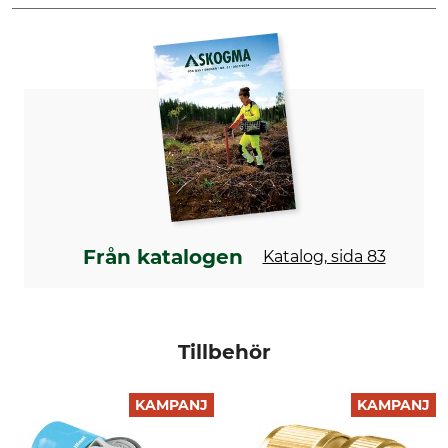
Märke
Produkttyp
Cellfast
Slang
Tillverkning
Längd
Made in Poland
7,5 meter
Vikt
625 g
Från katalogen
Katalog, sida 83
Tillbehör
KAMPANJ
KAMPANJ