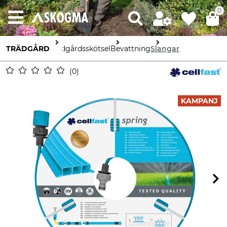
0
TRÄDGÅRD
Trädgårdsskötsel
Bevattning
Slangar
0
KAMPANJ