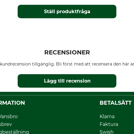
Ställ produktfråga
RECENSIONER
kundrecension tillgänglig. Bli först med att recensera den här ar
Lägg till recension
RMATION
BETALSÄTT
Vansbro
Klarna
sbrev
Faktura
gbeställning
Swish