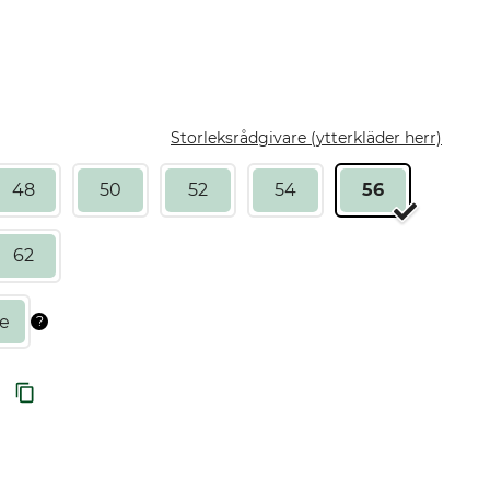
Storleksrådgivare (ytterkläder herr)
48
50
52
54
56
62