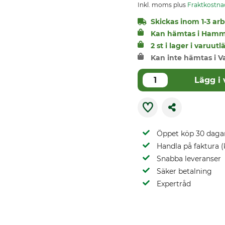
Inkl. moms plus
Fraktkostna
Skickas inom 1-3 arbe
Kan hämtas i Hamm
2 st i lager i varuu
Kan inte hämtas i V
Lägg i
Öppet köp 30 daga
Handla på faktura (
Snabba leveranser
Säker betalning
Expertråd