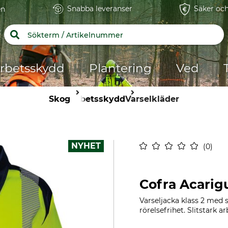
Snabba leveranser
Säker och
en
rbetsskydd
Plantering
Ved
Skog
Arbetsskydd
Varselkläder
NYHET
0
Cofra Acarig
Varseljacka klass 2 med 
rörelsefrihet. Slitstark 