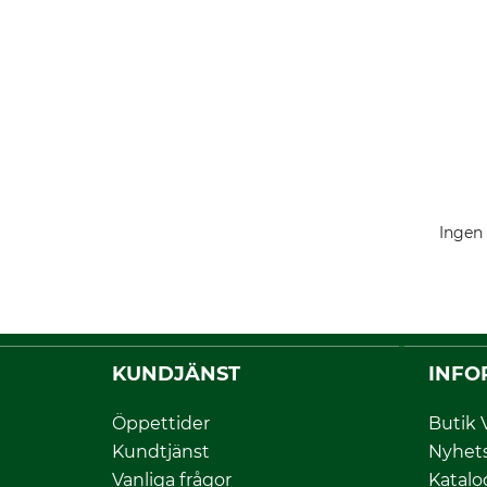
Ingen 
KUNDJÄNST
INFO
Öppettider
Butik 
Kundtjänst
Nyhet
Vanliga frågor
Katalo