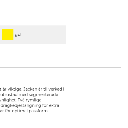
gul
är viktiga. Jackan är tillverkad i
är utrustad med segmenterade
synlighet. Två rymliga
r dragkedjestängning för extra
ar för optimal passform.