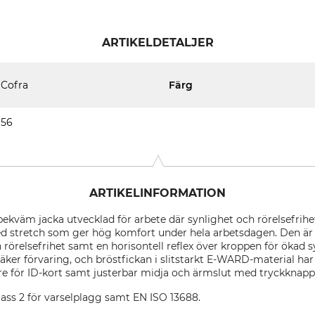
ARTIKELDETALJER
Cofra
Färg
56
ARTIKELINFORMATION
 bekväm jacka utvecklad för arbete där synlighet och rörelsefrihet 
med stretch som ger hög komfort under hela arbetsdagen. Den 
h rörelsefrihet samt en horisontell reflex över kroppen för ökad 
ker förvaring, och bröstfickan i slitstarkt E-WARD-material ha
are för ID-kort samt justerbar midja och ärmslut med tryckknapp
klass 2 för varselplagg samt EN ISO 13688.