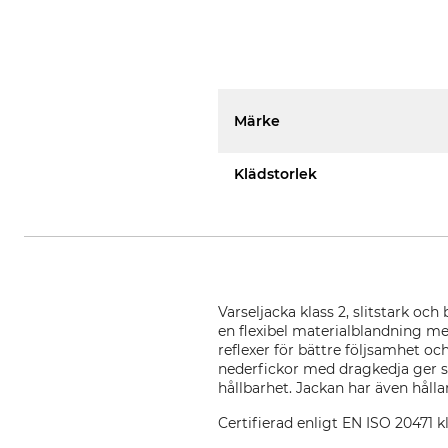
Märke
Klädstorlek
Varseljacka klass 2, slitstark och
en flexibel materialblandning 
reflexer för bättre följsamhet oc
nederfickor med dragkedja ger sä
hållbarhet. Jackan har även håll
Certifierad enligt EN ISO 20471 