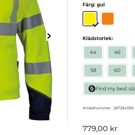
Färg: gul
Klädstorlek:
44
46
58
60
Artikelnummer.:
2873841916
779,00 kr