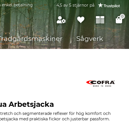
 enkel betalning
4,5 av 5 stjärnor på
0
Trädgårdsmaskiner
Sågverk
ua Arbetsjacka
stretch och segmenterade reflexer för hög komfort och
arbetsjacka med praktiska fickor och justerbar passform.