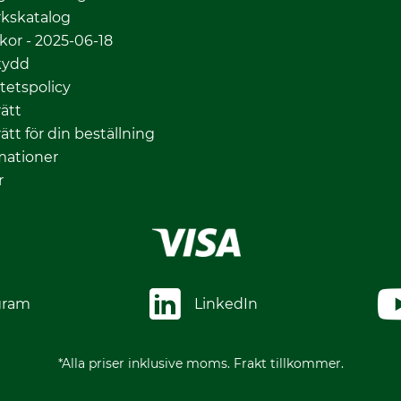
kskatalog
lkor - 2025-06-18
kydd
itetspolicy
ätt
ätt för din beställning
mationer
r
gram
LinkedIn
*Alla priser inklusive moms. Frakt tillkommer.