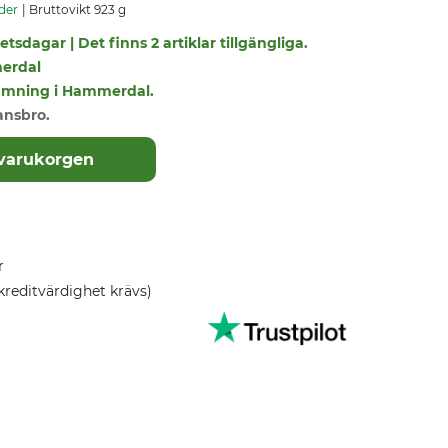
der
Bruttovikt 923 g
tsdagar | Det finns 2 artiklar tillgängliga.
erdal
tlämning i Hammerdal.
ansbro.
 varukorgen
r
kreditvärdighet krävs)