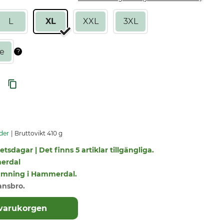
L
XL
XXL
3XL
der
Bruttovikt 410 g
tsdagar | Det finns 5 artiklar tillgängliga.
erdal
tlämning i Hammerdal.
ansbro.
 varukorgen