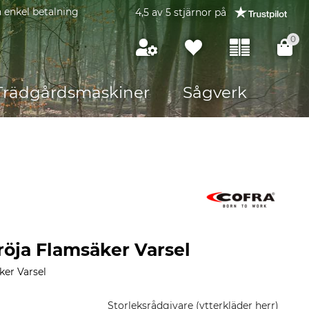
 enkel betalning
4,5 av 5 stjärnor på
0
Trädgårdsmaskiner
Sågverk
röja Flamsäker Varsel
ker Varsel
Storleksrådgivare (ytterkläder herr)