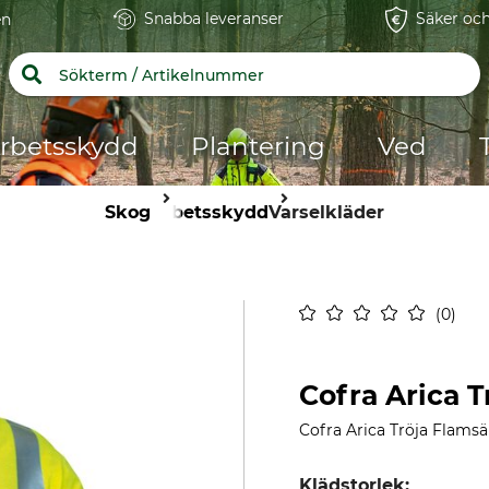
Snabba leveranser
Säker och
en
rbetsskydd
Plantering
Ved
Skog
Arbetsskydd
Varselkläder
0
Cofra Arica T
Cofra Arica Tröja Flamsä
Klädstorlek: