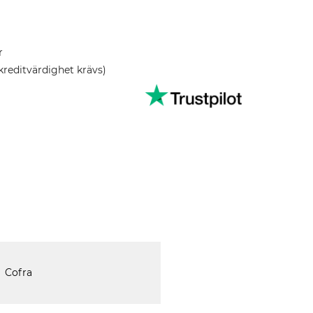
r
kreditvärdighet krävs)
Cofra