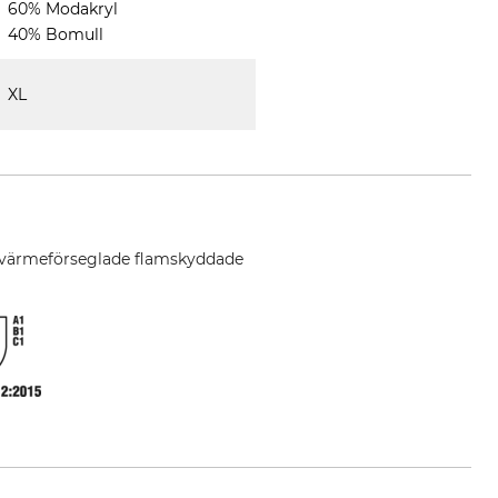
60% Modakryl
40% Bomull
XL
ar, värmeförseglade flamskyddade