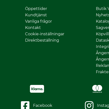
Öppettider
Butik 
Kundtjänst
Nyhet
Vanliga frågor
Katalo
Kontakt
Sagver
Cookie-inställningar
Köpvil
Direktbeställning
Datas
Integr
Ångerr
Ångerr
Rekla
Frakte
Facebook
Insta