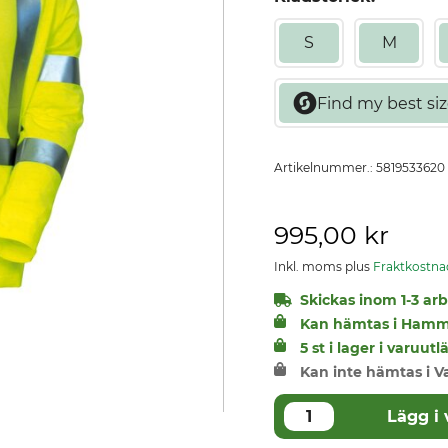
S
M
Artikelnummer.:
5819533620
995,00 kr
Inkl. moms plus
Fraktkostna
Skickas inom 1-3 arbe
Kan hämtas i Hamm
5 st i lager i varuu
Kan inte hämtas i V
Lägg i