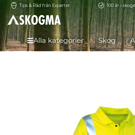
Tips & Råd från Experter
100 år i skog
Alla kategorier
Skog
A