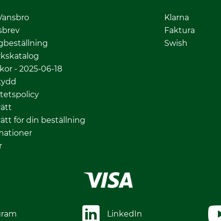
Vansbro
Klarna
sbrev
Faktura
gbeställning
Swish
kskatalog
lkor - 2025-06-18
kydd
itetspolicy
ätt
ätt för din beställning
mationer
r
gram
LinkedIn