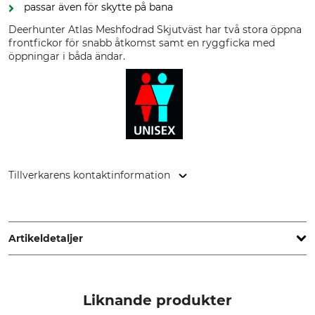
passar även för skytte på bana
Deerhunter Atlas Meshfodrad Skjutväst har två stora öppna
frontfickor för snabb åtkomst samt en ryggficka med
öppningar i båda ändar.
Tillverkarens kontaktinformation
DEERHUNTER K/S, Norgesvej 12, 6100 Haderslev, Denmark,
www.deerhunter.eu
Artikeldetaljer
Märke
Produkttyp
Deerhunter
Skyddsväst
Liknande produkter