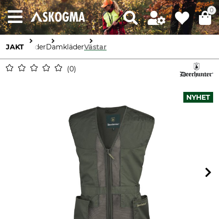
0
JAKT
Kläder
Damkläder
Västar
0
NYHET