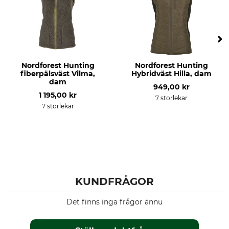
Får inte blekas
Får inte torkas i torktumlare
Strykning
Professionell textilvård
Stryk inte
Torrengör inte
Andningsaktivitet
Egenskaper
Nordforest Hunting
Nordforest Hunting
mellan
lågt ljud
fiberpälsväst Vilma,
Hybridväst Hilla, dam
dam
949,00 kr
För
Årstid
1 195,00 kr
7 storlekar
Dam
hela året
7 storlekar
Huva
Passform
Nein
regular
Färg
Klädstorlek
forest green
44
KUNDFRÅGOR
Det finns inga frågor ännu