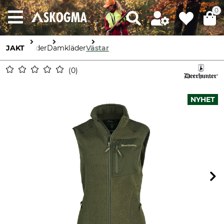
0
JAKT
Kläder
Damkläder
Västar
0
NYHET