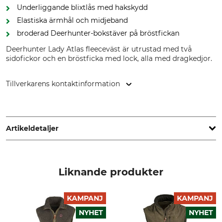
Underliggande blixtlås med hakskydd
Elastiska ärmhål och midjeband
broderad Deerhunter-bokstäver på bröstfickan
Deerhunter Lady Atlas fleeceväst är utrustad med två
sidofickor och en bröstficka med lock, alla med dragkedjor.
Tillverkarens kontaktinformation
DEERHUNTER K/S, Norgesvej 12, 6100 Haderslev, Denmark,
www.deerhunter.eu
Artikeldetaljer
Märke
Produkttyp
Deerhunter
Fleeceväst
Liknande produkter
Yttertyg
Tvätt
100% Polyester
40 °C kulörtvätt
KAMPANJ
KAMPANJ
NYHET
NYHET
Blekning
Torkning