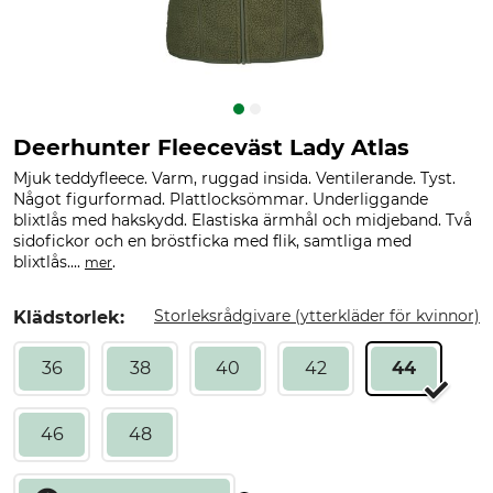
Deerhunter Fleeceväst Lady Atlas
Mjuk teddyfleece. Varm, ruggad insida. Ventilerande. Tyst.
Något figurformad. Plattlocksömmar. Underliggande
blixtlås med hakskydd. Elastiska ärmhål och midjeband. Två
sidofickor och en bröstficka med flik, samtliga med
blixtlås....
.
mer
Storleksrådgivare (ytterkläder för kvinnor)
Klädstorlek:
36
38
40
42
44
46
48