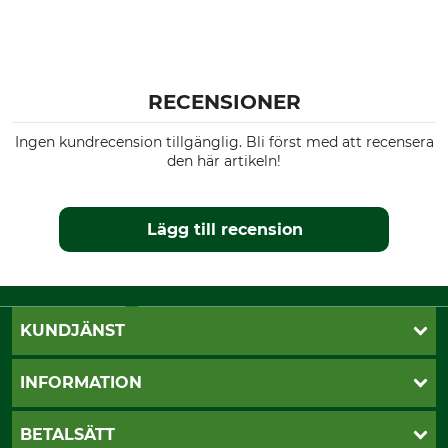
Klädstorlek
56
RECENSIONER
Ingen kundrecension tillgänglig. Bli först med att recensera
den här artikeln!
Lägg till recension
KUNDJÄNST
Öppettider
INFORMATION
Kundtjänst
Vanliga frågor
Butik Vansbro
BETALSÄTT
Kontakt