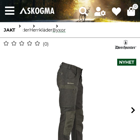
0
JAKT
Kläder
Herrkläder
Byxor
0
NYHET