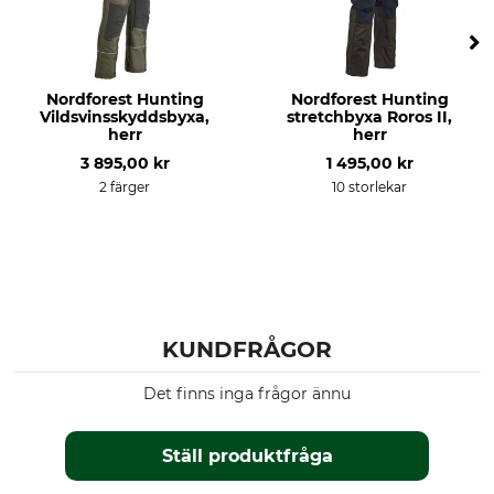
Blekning
Torkning
Får inte blekas
Får inte torkas i torktumlare
Nordforest Hunting
Nordforest Hunting
Strykning
Professionell textilvård
Vildsvinsskyddsbyxa,
stretchbyxa Roros II,
Stryk inte
Professionell torrengöring,
herr
herr
normal process
3 895,00 kr
1 495,00 kr
2 färger
10 storlekar
Andningsaktivitet
Egenskaper
mellan
lågt ljud
Justerbart benslut
För
Årstid
Herr
Höst
Vinter
KUNDFRÅGOR
Passform
Miljö
Det finns inga frågor ännu
regular
Oeko-Tex
Vattentäthet
Färg
Ställ produktfråga
vattenavvisande
loden wood