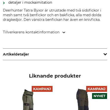
detaljer i mockaimitation
Deerhunter Tatra Byxor är utrustade med två sidofickor i
mesh samt två benfickor och en bakficka, alla med dolda
dragkedjor. Den vänstra benfickan har även en knivficka.
Tillverkarens kontaktinformation
DEERHUNTER K/S, Norgesvej 12, 6100 Haderslev, Denmark,
www.deerhunter.eu
Artikeldetaljer
Märke
Produkttyp
Deerhunter
Byxa
Liknande produkter
Yttertyg
Foder
50% Polyester
100% Polyester
KAMPANJ
KAMPANJ
50% Ull
NYHET
Kant
Tvätt
100% Polyester
30 °C fintvätt/ulltvätt