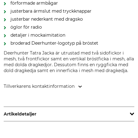
förformade armbågar
justerbara ärmslut med tryckknappar
justerbar nederkant med dragsko
öglor för radio
detaljer i mockaimitation
broderad Deerhunter-logotyp på bröstet
Deerhunter Tatra Jacka är utrustad med två sidofickor i
mesh, två frontfickor samt en vertikal bröstficka i mesh, alla
med dolda dragkedjor. Dessutom finns en ryggficka med
dold dragkedja samt en innerficka i mesh med dragkedja.
Tillverkarens kontaktinformation
DEERHUNTER K/S, Norgesvej 12, 6100 Haderslev, Denmark,
www.deerhunter.eu
Artikeldetaljer
Märke
Produkttyp
Deerhunter
Jacka