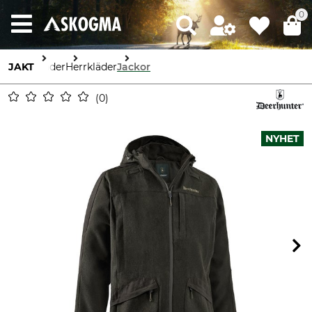
0
JAKT
Kläder
Herrkläder
Jackor
0
NYHET