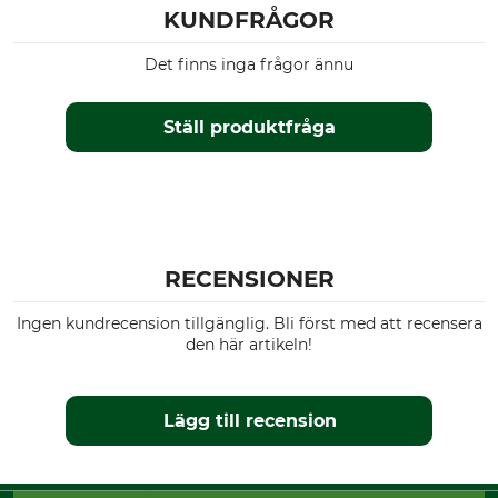
Vinter
KUNDFRÅGOR
Huva
Passform
Det finns inga frågor ännu
Ja
regular
Miljö
Vattentäthet
Ställ produktfråga
Oeko-Tex
vattenavvisande
Färg
Klädstorlek
loden wood
58
RECENSIONER
Ingen kundrecension tillgänglig. Bli först med att recensera
den här artikeln!
Lägg till recension