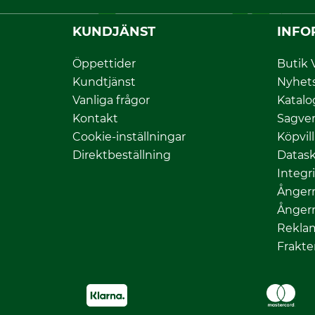
KUNDJÄNST
INFO
Öppettider
Butik 
Kundtjänst
Nyhet
Vanliga frågor
Katalo
Kontakt
Sagver
Cookie-inställningar
Köpvil
Direktbeställning
Datas
Integr
Ångerr
Ångerr
Rekla
Frakte