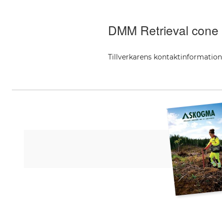
DMM Retrieval cone
Tillverkarens kontaktinformatio
DMM Europe BV, Keizersgracht 