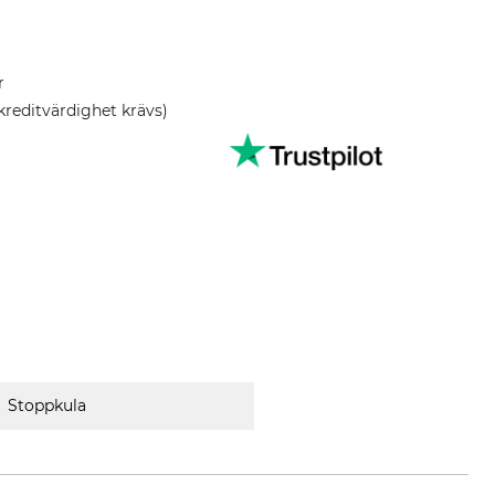
r
kreditvärdighet krävs)
Stoppkula