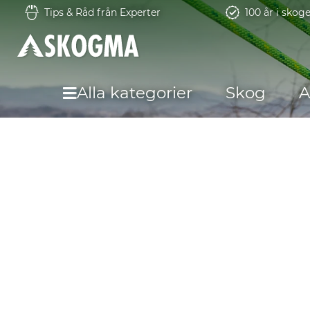
Tips & Råd från Experter
100 år i skog
Alla kategorier
Skog
A