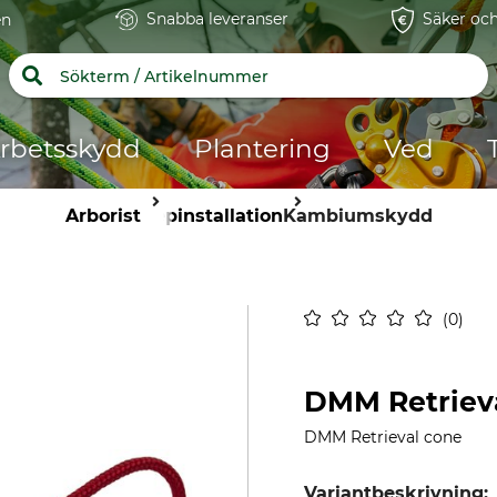
Snabba leveranser
Säker och
en
rbetsskydd
Plantering
Ved
Arborist
Repinstallation
Kambiumskydd
0
DMM Retriev
DMM Retrieval cone
Variantbeskrivning: