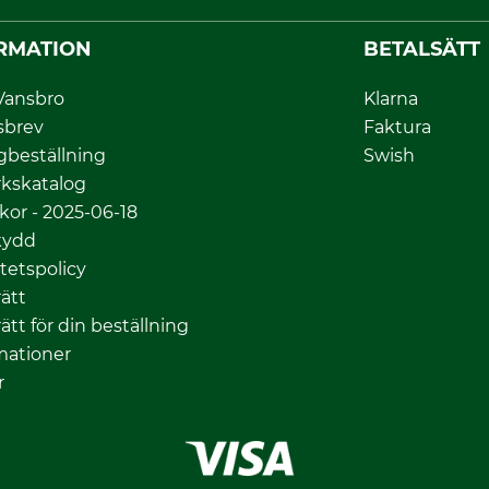
RMATION
BETALSÄTT
Vansbro
Klarna
sbrev
Faktura
gbeställning
Swish
kskatalog
lkor - 2025-06-18
kydd
itetspolicy
ätt
ätt för din beställning
mationer
r