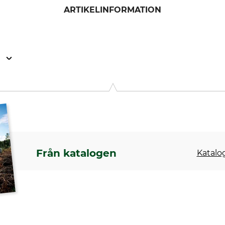
ARTIKELINFORMATION
n
482, 1017 EG Amsterdam, Netherlands, www.dmmwales.com
Från katalogen
Katalog