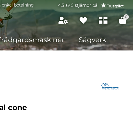
 enkel betalning
4,5 av 5 stjärnor på
0
Trädgårdsmaskiner
Sågverk
al cone