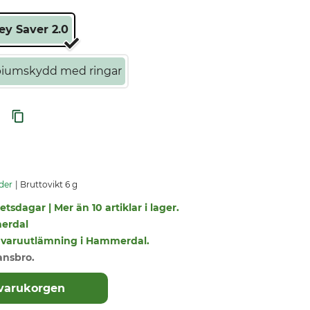
ey Saver 2.0
biumskydd med ringar
der
Bruttovikt 6 g
tsdagar | Mer än 10 artiklar i lager.
erdal
r i varuutlämning i Hammerdal.
ansbro.
 varukorgen