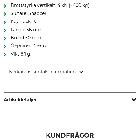
Brottstyrka vertikalt: 4 kN (~400 kg)
Slutare: Snapper
Key-Lock: Ja
Längd: 56 mm.
Bredd 30 mm.
Öppning 13 mm.
Vikt 8,1 g.
Tillverkarens kontaktinformation
DMM Europe BV, Keizersgracht 482, 1017 EG Amsterdam,
Netherlands, www.dmmwales.com
Artikeldetaljer
Märke
Produkttyp
DMM
Materialkarbinhakar
KUNDFRÅGOR
Brottlast vertikal
Lås