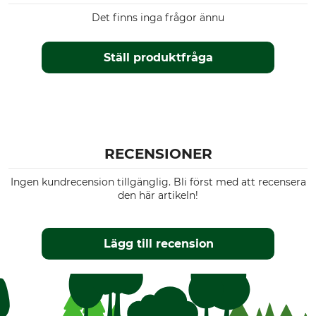
4 kN
Snäppfäste
Det finns inga frågor ännu
Konstruktionsform
Material
Oval
Aluminium
Ställ produktfråga
Tillverkning
Färg
Made in Britain
röd
Längd
Bredd
57 mm
32 mm
RECENSIONER
Öppning
Vikt
Ingen kundrecension tillgänglig. Bli först med att recensera
13 mm
8 g
den här artikeln!
Lägg till recension