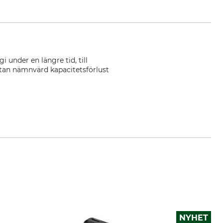
i under en längre tid, till
utan nämnvärd kapacitetsförlust
NYHET