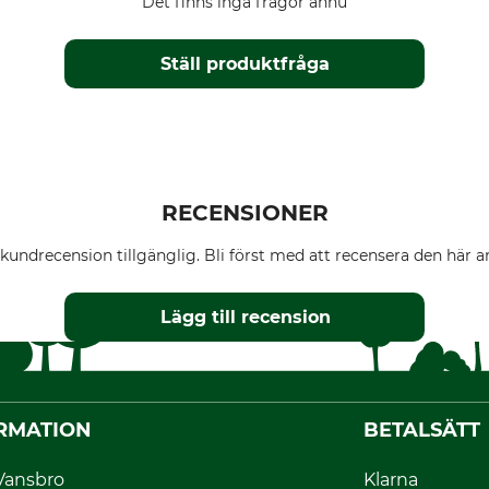
Det finns inga frågor ännu
Ställ produktfråga
RECENSIONER
kundrecension tillgänglig. Bli först med att recensera den här ar
Lägg till recension
RMATION
BETALSÄTT
Vansbro
Klarna