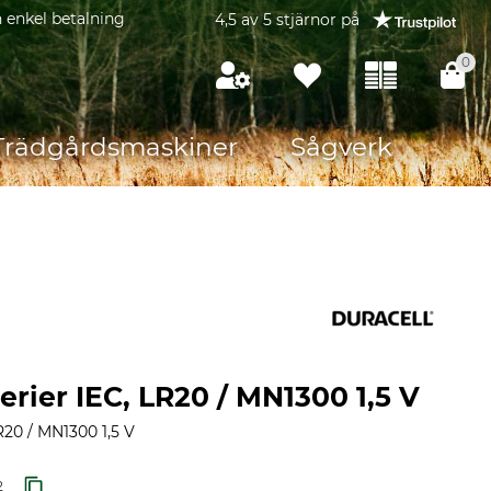
 enkel betalning
4,5 av 5 stjärnor på
0
Trädgårdsmaskiner
Sågverk
erier IEC, LR20 / MN1300 1,5 V
R20 / MN1300 1,5 V
2