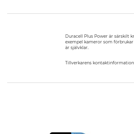
Duracell Plus Power är särskilt kr
exempel kameror som förbrukar m
är självklar.
Tillverkarens kontaktinformatio
StarTrust GmbH, Kugelholzstr. 4