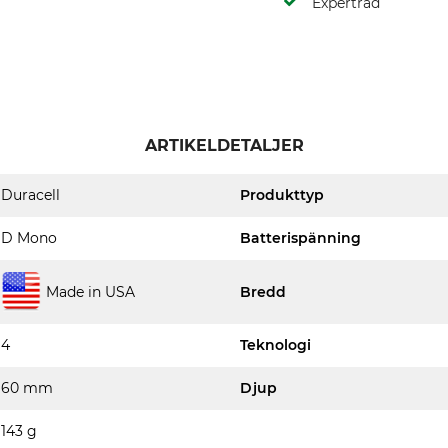
Expertråd
ARTIKELDETALJER
Duracell
Produkttyp
D Mono
Batterispänning
Made in USA
Bredd
4
Teknologi
60 mm
Djup
143 g