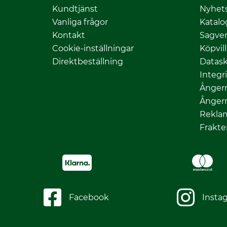
Kundtjänst
Nyhet
Vanliga frågor
Katalo
Kontakt
Sagver
Cookie-inställningar
Köpvil
Direktbeställning
Datas
Integr
Ångerr
Ångerr
Rekla
Frakte
Facebook
Insta