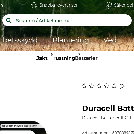
Snabba leveranser
Säker och
en
rbetsskydd
Plantering
Ved
Jakt
Utrustning
Batterier
0
Duracell Batt
Duracell Batterier IEC, L
Artikelnummer.:
507088987