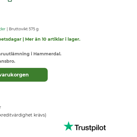
der
Bruttovikt 575 g
etsdagar | Mer än 10 artiklar i lager.
varuutlämning i Hammerdal.
ansbro.
 varukorgen
r
kreditvärdighet krävs)