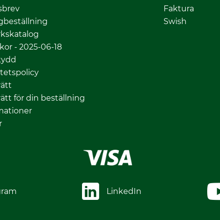
sbrev
Faktura
gbeställning
Swish
kskatalog
lkor - 2025-06-18
kydd
itetspolicy
ätt
ätt för din beställning
mationer
r
gram
LinkedIn