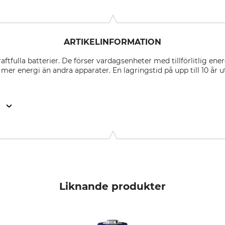
ARTIKELINFORMATION
aftfulla batterier. De förser vardagsenheter med tillförlitlig energ
er energi än andra apparater. En lagringstid på upp till 10 år 
n
a, 94130 Obernzell, Germany, www.startrust.de
Liknande produkter