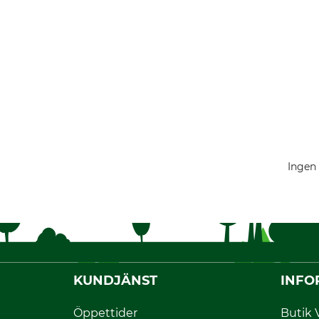
Ingen 
KUNDJÄNST
INFO
Öppettider
Butik 