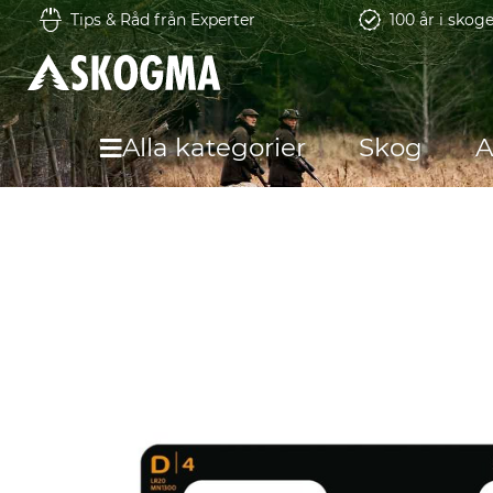
Tips & Råd från Experter
100 år i skog
Alla kategorier
Skog
A