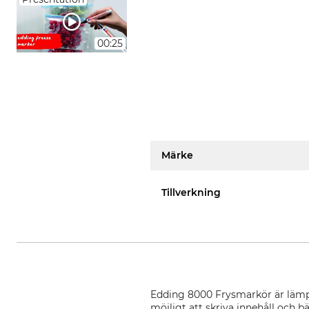
00:25
Märke
Tillverkning
Edding 8000 Frysmarkör är lämpl
möjligt att skriva innehåll och 