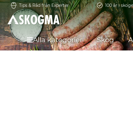
Tips & Råd från Experter
100 år i skog
Alla kategorier
Skog
A