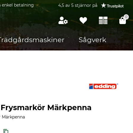
 enkel betalning
4,5 av 5 stjärnor på
0
Trädgårdsmaskiner
Sågverk
 Frysmarkör Märkpenna
r Märkpenna