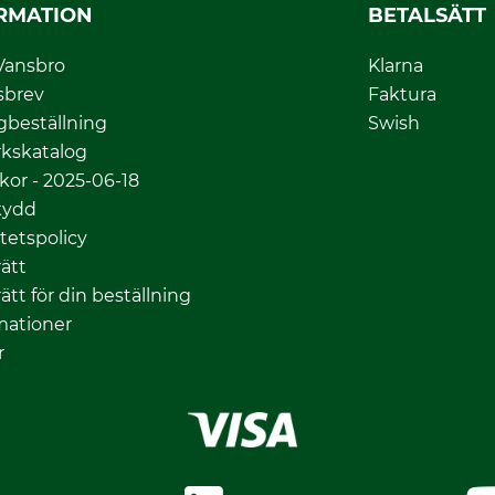
RMATION
BETALSÄTT
Vansbro
Klarna
sbrev
Faktura
gbeställning
Swish
kskatalog
lkor - 2025-06-18
kydd
itetspolicy
ätt
ätt för din beställning
mationer
r