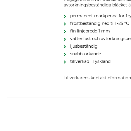
avtorkningsbeständiga bläcket är 
permanent märkpenna för fr
frostbeständig ned till -25 °C
fin linjebredd 1 mm
vattenfast och avtorkningsbe
ljusbeständig
snabbtorkande
tillverkad i Tyskland
Tillverkarens kontaktinformatio
edding International GmbH, Bo