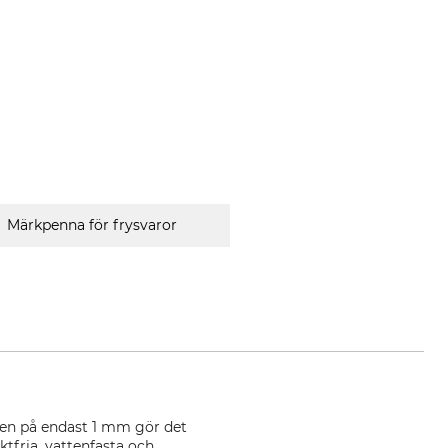
Märkpenna för frysvaror
den på endast 1 mm gör det
ktfria, vattenfasta och