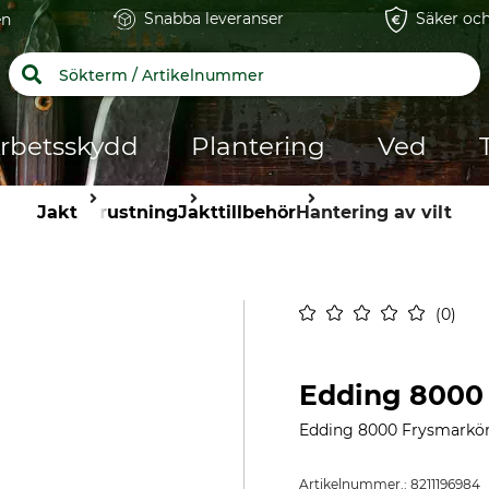
Snabba leveranser
Säker och
en
rbetsskydd
Plantering
Ved
Jakt
Utrustning
Jakttillbehör
Hantering av vilt
0
Edding 8000
Edding 8000 Frysmarkö
Artikelnummer.:
8211196984