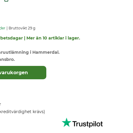
der
Bruttovikt 29 g
betsdagar | Mer än 10 artiklar i lager.
varuutlämning i Hammerdal.
ansbro.
 varukorgen
r
kreditvärdighet krävs)