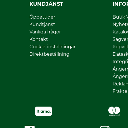
KUNDJÄNST
INFO
Öppettider
Butik 
Kundtjänst
Nyhet
Vanliga frågor
Katalo
Kontakt
Sagver
Cookie-inställningar
Köpvil
Direktbeställning
Datas
Integr
Ångerr
Ångerr
Rekla
Frakte