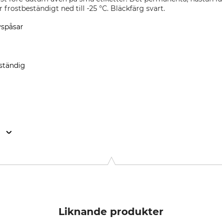
frostbeständigt ned till -25 °C. Bläckfärg svart.
yspåsar
ständig
n
okkoppel 7, 22926 Ahrensburg, Germany, www.edding.com
Liknande produkter