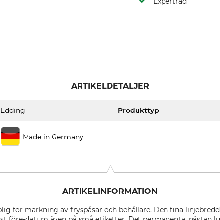
Expertråd
ARTIKELDETALJER
Edding
Produkttyp
Made in Germany
ARTIKELINFORMATION
ig för märkning av fryspåsar och behållare. Den fina linjebred
bäst före-datum även på små etiketter. Det permanenta, nästan lu