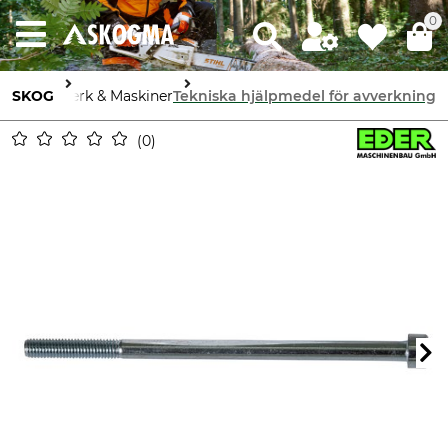
0
SKOG
Sågverk & Maskiner
Tekniska hjälpmedel för avverkning
0