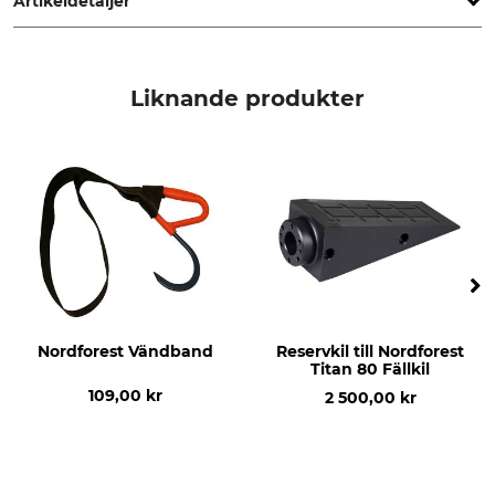
Artikeldetaljer
Märke
Produkttyp
Eder
Skruv
Liknande produkter
Tillverkning
Made in Germany
Nordforest Vändband
Reservkil till Nordforest
Titan 80 Fällkil
109,00 kr
2 500,00 kr