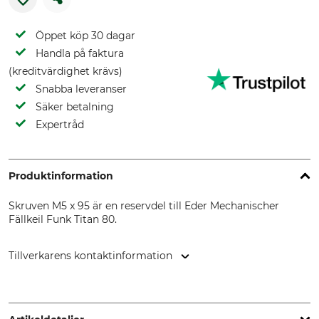
Öppet köp 30 dagar
Handla på faktura
(kreditvärdighet krävs)
Snabba leveranser
Säker betalning
Expertråd
Produktinformation
Skruven M5 x 95 är en reservdel till Eder Mechanischer
Fällkeil Funk Titan 80.
Tillverkarens kontaktinformation
EDER – Maschinenbau GmbH, Schweigerstr. 6, 38302
Wolfenbüttel, Germany, www.eder-maschinenbau.de