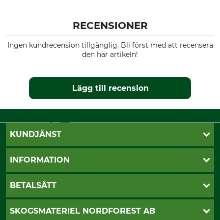
RECENSIONER
Ingen kundrecension tillgänglig. Bli först med att recensera
den här artikeln!
Lägg till recension
KUNDJÄNST
Öppettider
INFORMATION
Kundtjänst
Vanliga frågor
Butik Vansbro
BETALSÄTT
Kontakt
Nyhetsbrev
Cookie-inställningar
Katalogbeställning
Klarna
SKOGSMATERIEL NORDFOREST AB
Sagverkskatalog
Faktura