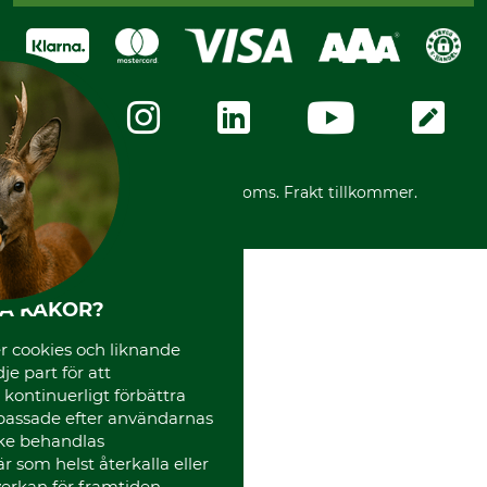
Köpvillkor - 2025-06-18
Swish
Om oss
Dataskydd
GRUBE-Gruppen
Integritetspolicy
Företagsuppgifter
Ångerrätt
Karriär
Ångerrätt för din beställning
Vår personal
Reklamationer
Varumärken
Frakter
Mässor
*Alla priser inklusive moms. Frakt tillkommer.
Instagram TOS
Media
Code of Conduct
HA KAKOR?
 cookies och liknande
je part för att
, kontinuerligt förbättra
passade efter användarnas
cke behandlas
 som helst återkalla eller
erkan för framtiden.