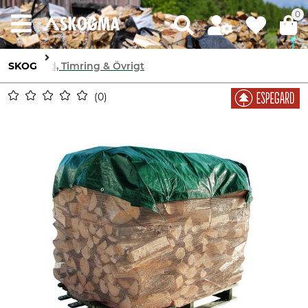
0
SKOG
Ved, Timring & Övrigt
0