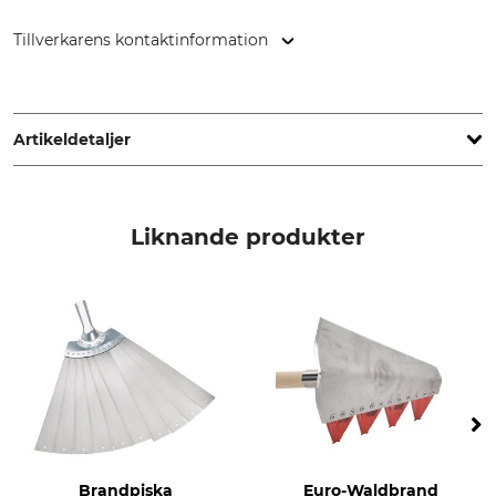
Tillverkarens kontaktinformation
EURO-WALDBRAND, Im Graben 54, 54597 Schwirzheim,
Germany, www.euro-waldbrand.de
Artikeldetaljer
Märke
Tillverkning
Euro-Waldbrand
Made in Germany
Liknande produkter
Brandpiska
Euro-Waldbrand