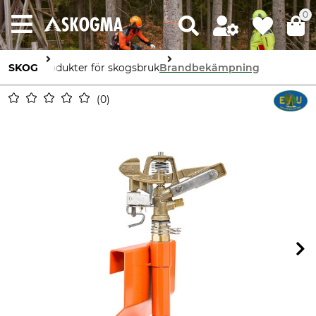
0
SKOG
Produkter för skogsbruk
Brandbekämpning
0