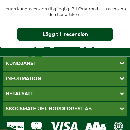
Ingen kundrecension tillgänglig. Bli först med att recensera
den här artikeln!
Lägg till recension
KUNDJÄNST
Öppettider
INFORMATION
Kundtjänst
Vanliga frågor
Butik Vansbro
BETALSÄTT
Kontakt
Nyhetsbrev
Cookie-inställningar
Katalogbeställning
Klarna
SKOGSMATERIEL NORDFOREST AB
Sagverkskatalog
Faktura
Köpvillkor - 2025-06-18
Swish
Om oss
Dataskydd
GRUBE-Gruppen