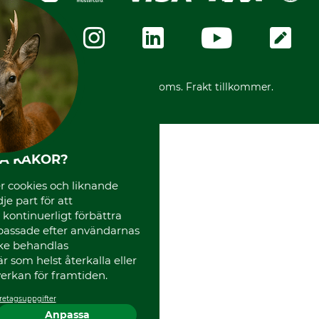
Integritetspolicy
Företagsuppgifter
Ångerrätt
Karriär
Ångerrätt för din beställning
Vår personal
Reklamationer
Varumärken
Frakter
Mässor
*Alla priser inklusive moms. Frakt tillkommer.
Instagram TOS
Media
Code of Conduct
HA KAKOR?
 cookies och liknande
je part för att
, kontinuerligt förbättra
passade efter användarnas
cke behandlas
 som helst återkalla eller
erkan för framtiden.
retagsuppgifter
Anpassa