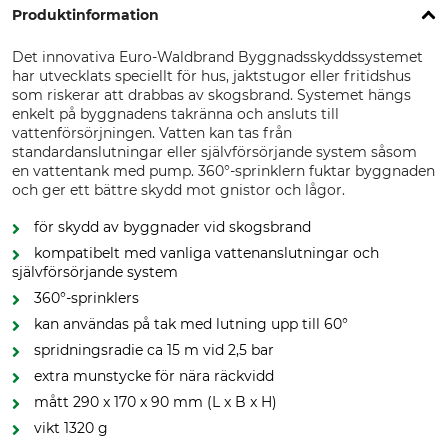
Produktinformation
Det innovativa Euro-Waldbrand Byggnadsskyddssystemet
har utvecklats speciellt för hus, jaktstugor eller fritidshus
som riskerar att drabbas av skogsbrand. Systemet hängs
enkelt på byggnadens takränna och ansluts till
vattenförsörjningen. Vatten kan tas från
standardanslutningar eller självförsörjande system såsom
en vattentank med pump. 360°-sprinklern fuktar byggnaden
och ger ett bättre skydd mot gnistor och lågor.
för skydd av byggnader vid skogsbrand
kompatibelt med vanliga vattenanslutningar och
självförsörjande system
360°-sprinklers
kan användas på tak med lutning upp till 60°
spridningsradie ca 15 m vid 2,5 bar
extra munstycke för nära räckvidd
mått 290 x 170 x 90 mm (L x B x H)
vikt 1320 g