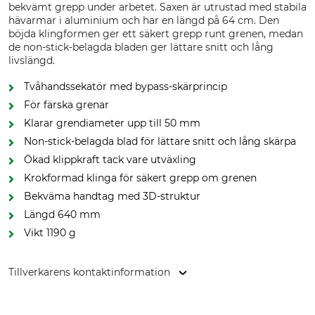
bekvämt grepp under arbetet. Saxen är utrustad med stabila
hävarmar i aluminium och har en längd på 64 cm. Den
böjda klingformen ger ett säkert grepp runt grenen, medan
de non-stick-belagda bladen ger lättare snitt och lång
livslängd.
Tvåhandssekatör med bypass-skärprincip
För färska grenar
Klarar grendiameter upp till 50 mm
Non-stick-belagda blad för lättare snitt och lång skärpa
Ökad klippkraft tack vare utväxling
Krokformad klinga för säkert grepp om grenen
Bekväma handtag med 3D-struktur
Längd 640 mm
Vikt 1190 g
Tillverkarens kontaktinformation
Fiskars Online Oy Ab, Keilaniementie 10, 02151 Espoo,