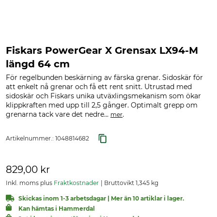
Fiskars PowerGear X Grensax LX94-M
längd 64 cm
För regelbunden beskärning av färska grenar. Sidoskär för
att enkelt nå grenar och få ett rent snitt. Utrustad med
sidoskär och Fiskars unika utväxlingsmekanism som ökar
klippkraften med upp till 2,5 gånger. Optimalt grepp om
grenarna tack vare det nedre...
.
mer
Artikelnummer.:
1048814682
829,00 kr
Inkl. moms plus
Fraktkostnader
Bruttovikt 1,345 kg
Skickas inom 1-3 arbetsdagar | Mer än 10 artiklar i lager.
Kan hämtas i Hammerdal