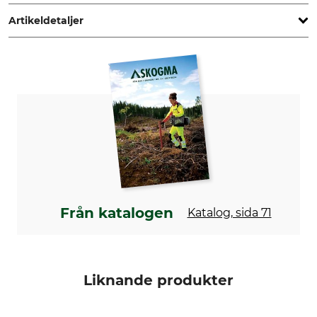
Finland, www.fiskars.com
Artikeldetaljer
Max. snittprestanda
Skärtyp
50 mm
Sidoskär
Typ
Märke
Tvåhandssax
Fiskars
Produkttyp
Tillverkning
Bypass-grensax med
Made in Poland
utväxling
Från katalogen
Katalog, sida 71
Liknande produkter