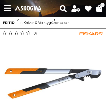
0
FRITID
Yxor, Knivar & Verktyg
Grensaxar
0