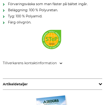
Förvaringsväska som man fäster på bältet ingår.
Beläggning: 100 % Polyuretan.
Tyg: 100 % Polyamid.
Färg olivgrön.
Tillverkarens kontaktinformation
Sioen NV, Fabriekstraat 23, 8850 Ardooie, Belgium,
www.sioenapparel.com
Artikeldetaljer
Märke
Produkttyp
Sioen
Benskydd