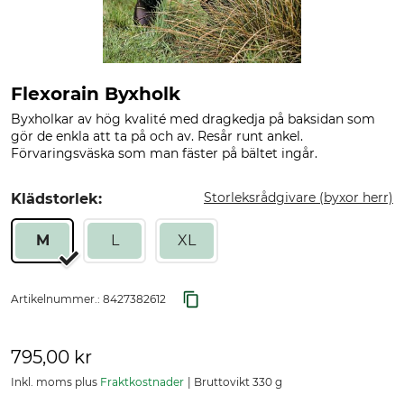
Flexorain Byxholk
Byxholkar av hög kvalité med dragkedja på baksidan som
gör de enkla att ta på och av. Resår runt ankel.
Förvaringsväska som man fäster på bältet ingår.
Storleksrådgivare (byxor herr)
Klädstorlek:
M
L
XL
Artikelnummer.:
8427382612
795,00 kr
Inkl. moms plus
Fraktkostnader
Bruttovikt 330 g