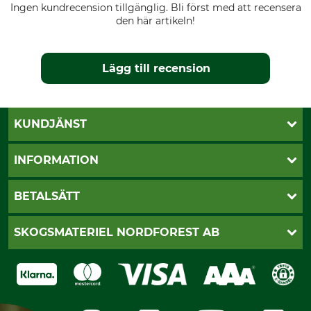
Ingen kundrecension tillgänglig. Bli först med att recensera
den här artikeln!
Lägg till recension
KUNDJÄNST
Öppettider
INFORMATION
Kundtjänst
Vanliga frågor
Butik Vansbro
BETALSÄTT
Kontakt
Nyhetsbrev
Cookie-inställningar
Katalogbeställning
Klarna
SKOGSMATERIEL NORDFOREST AB
Sagverkskatalog
Faktura
Köpvillkor - 2025-06-18
Swish
Om oss
Dataskydd
GRUBE-Gruppen
Integritetspolicy
Företagsuppgifter
Ångerrätt