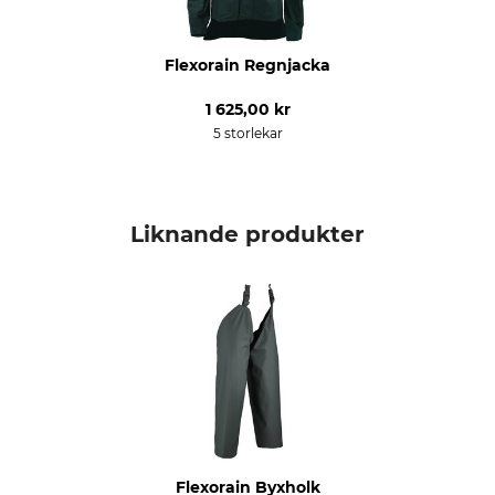
Herr
Passform
Vattentäthet
Flexorain Regnjacka
comfort
vattentät
1 625,00 kr
Vindtäthet
Färg
5 storlekar
vindtät
olivgrön
Klädstorlek
M
Liknande produkter
Flexorain Byxholk