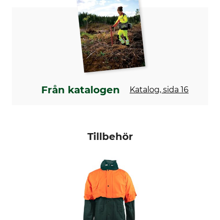
Yttertyg
Beläggning
100% Polyamid
100% Polyuretan
Tvätt
Blekning
40 °C easy-care
Får inte blekas
Torkning
Strykning
Får inte torkas i torktumlare
Stryk inte
Från katalogen
Katalog, sida 16
Professionell textilvård
Orsak
Torrengör inte
Drivjakt
Vakjakt
Tillbehör
Arbeten i reviret
Drevjakt
Andningsaktivitet
Egenskaper
mellan
lågt ljud
För
Årstid
Dam
hela året