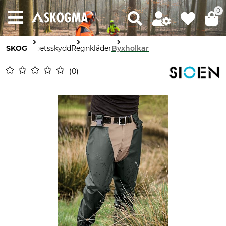
0
SKOG
Arbetsskydd
Regnkläder
Byxholkar
0