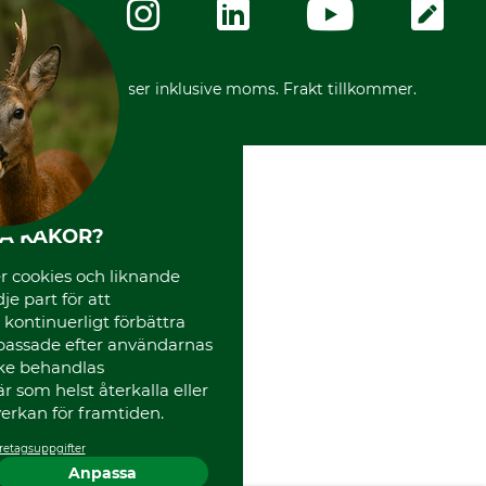
Karriär
Ångerrätt för din beställning
Vår personal
Reklamationer
Varumärken
Frakter
Mässor
*Alla priser inklusive moms. Frakt tillkommer.
Instagram TOS
Media
Code of Conduct
HA KAKOR?
 cookies och liknande
je part för att
, kontinuerligt förbättra
passade efter användarnas
cke behandlas
 som helst återkalla eller
erkan för framtiden.
retagsuppgifter
Anpassa