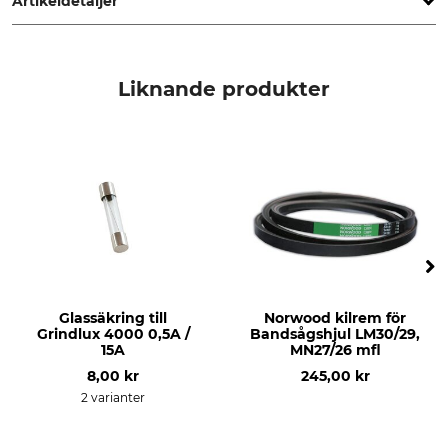
Artikeldetaljer
Märke
Produkttyp
Frontier Sawmills
Rengöringsborste
Liknande produkter
För sågverk
Frontier OS18
Frontier OS23
Frontier OS27
Frontier OS31
Glassäkring till
Norwood kilrem för
Grindlux 4000 0,5A /
Bandsågshjul LM30/29,
15A
MN27/26 mfl
8,00 kr
245,00 kr
2 varianter