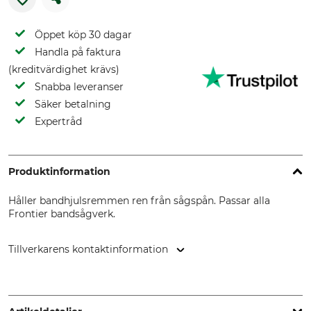
Öppet köp 30 dagar
Handla på faktura
(kreditvärdighet krävs)
Snabba leveranser
Säker betalning
Expertråd
Produktinformation
Håller bandhjulsremmen ren från sågspån. Passar alla
Frontier bandsågverk.
Tillverkarens kontaktinformation
Grube KG, Hützeler Damm 38, 29646 Bispingen, Germany,
www.grube.de