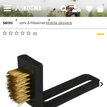
0
SKOG
Sågverk & Maskiner
Mobila sågverk
0