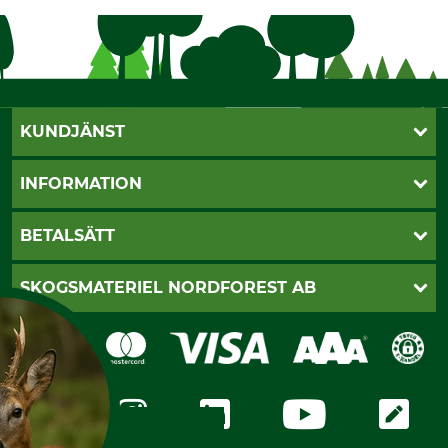
KUNDJÄNST
Öppettider
INFORMATION
Kundtjänst
Vanliga frågor
Butik Vansbro
BETALSÄTT
Kontakt
Nyhetsbrev
Cookie-inställningar
Katalogbeställning
Klarna
SKOGSMATERIEL NORDFOREST AB
Sagverkskatalog
Faktura
Köpvillkor - 2025-06-18
Swish
Om oss
Dataskydd
GRUBE-Gruppen
Integritetspolicy
Företagsuppgifter
Ångerrätt
Karriär
Ångerrätt för din beställning
Vår personal
Reklamationer