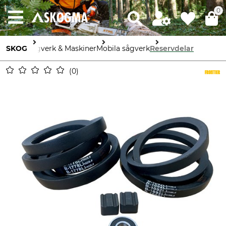
0
SKOG
Sågverk & Maskiner
Mobila sågverk
Reservdelar
0