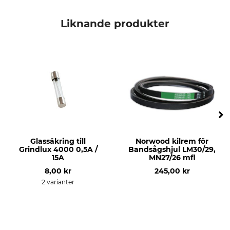
Märke
För sågverk
Frontier Sawmills
Frontier OS18
Liknande produkter
Glassäkring till
Norwood kilrem för
Grindlux 4000 0,5A /
Bandsågshjul LM30/29,
15A
MN27/26 mfl
8,00 kr
245,00 kr
2 varianter