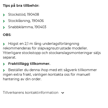
Tips på bra tillbehör:
Stockstöd, 190408
Stocklåsning, 190406
Snabbklämma, 190403
OBS
:
Högst en 2,1 m lång underlagsförlängning
rekommenderas för släpvagnsutrustade modeller.
Ytterligare stockstopp och stockanslagsmonteringar säljs
separat.
Frakttillägg tillkommer.
Beställer du denna ihop med ett sågverk tillkommer
ingen extra frakt, vänligen kontakta oss för manuell
hantering av din order.
Tillverkarens kontaktinformation
Grube KG, Hützeler Damm 38, 29646 Bispingen, Germany,