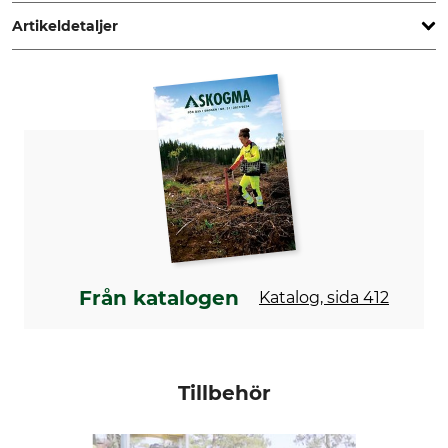
www.grube.de
Artikeldetaljer
Märke
Produkttyp
Frontier Sawmills
Sågverksförlängning
För sågverk
Längd
Frontier OS23
2,1 meter
Vikt
70 kg
Från katalogen
Katalog, sida 412
Tillbehör