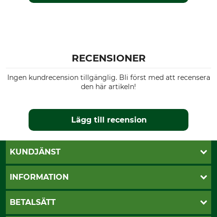
RECENSIONER
Ingen kundrecension tillgänglig. Bli först med att recensera
den här artikeln!
Lägg till recension
KUNDJÄNST
Öppettider
INFORMATION
Kundtjänst
Vanliga frågor
Butik Vansbro
BETALSÄTT
Kontakt
Nyhetsbrev