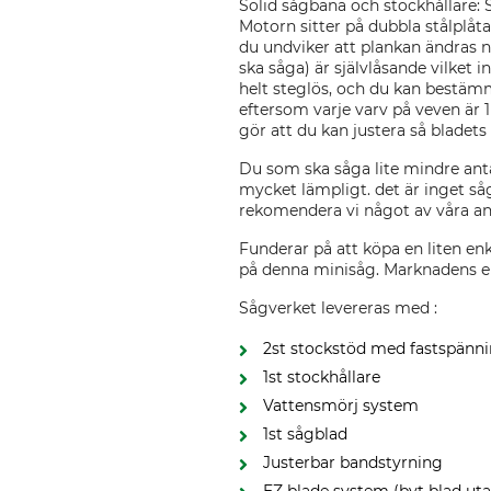
Solid sågbana och stockhållare: 
Motorn sitter på dubbla stålplåt
du undviker att plankan ändras n
ska såga) är självlåsande vilket 
helt steglös, och du kan bestämm
eftersom varje varv på veven är 1
gör att du kan justera så bladets
Du som ska såga lite mindre antal
mycket lämpligt. det är inget såg
rekomendera vi något av våra a
Funderar på att köpa en liten en
på denna minisåg. Marknadens en
Sågverket levereras med :
2st stockstöd med fastspänn
1st stockhållare
Vattensmörj system
1st sågblad
Justerbar bandstyrning