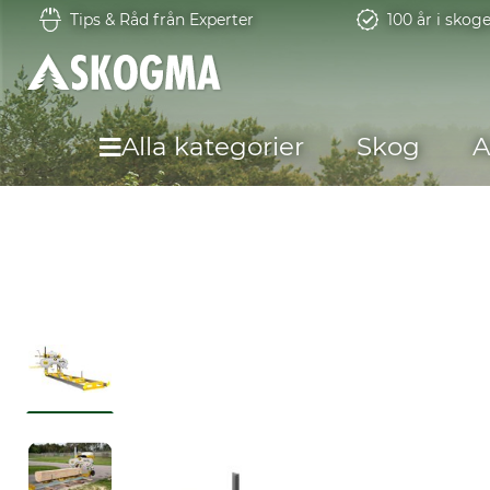
Tips & Råd från Experter
100 år i skog
Alla kategorier
Skog
A