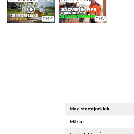
01:06
01:17
Max. stamtjocklek
Märke