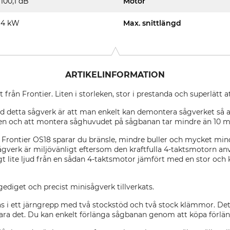
100,1 dB
Motor
4 kW
Max. snittlängd
ARTIKELINFORMATION
rån Frontier. Liten i storleken, stor i prestanda och superlätt at
detta sågverk är att man enkelt kan demontera sågverket så att d
gen och att montera såghuvudet på sågbanan tar mindre än 10 m
 Frontier OS18 sparar du bränsle, mindre buller och mycket mind
verk är miljövänligt eftersom den kraftfulla 4-taktsmotorn anv
gt lite ljud från en sådan 4-taktsmotor jämfört med en stor och
 gediget och precist minisågverk tillverkats.
s i ett järngrepp med två stockstöd och två stock klämmor. Det ä
rvara det. Du kan enkelt förlänga sågbanan genom att köpa förlä