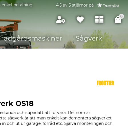
 enkel betalning
4,5 av 5 stjärnor på
0
Trädgårdsmaskiner
Sågverk
verk OS18
 prestanda och superlätt att förvara. Det som är
tta sågverk är att man enkelt kan demontera sågverket
tta in och ut ur garage, förråd etc. Själva monteringen och