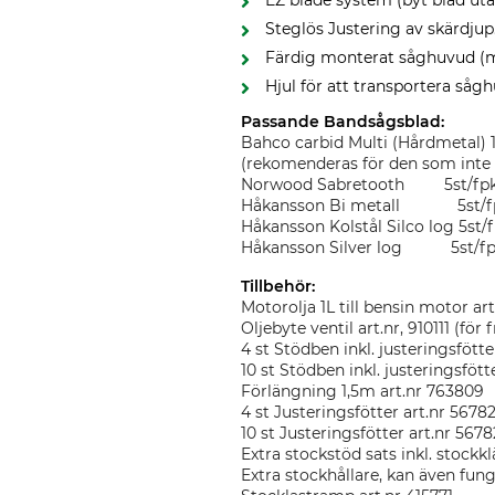
EZ blade system (byt blad uta
Steglös Justering av skärdjup
Färdig monterat såghuvud (
Hjul för att transportera såg
Passande Bandsågsblad:
Bahco carbid Multi (Hårdmetal) 1
(rekomenderas för den som inte s
Norwood Sabretooth 5
st/fp
Håkansson Bi metall 5st/fpk
Håkansson Kolstål Silco log 5st/
Håkansson Silver log 5st/fpk,
Tillbehör:
Motorolja 1L till bensin motor ar
Oljebyte ventil art.nr, 910111 (för
4 st Stödben inkl. justeringsfött
10 st Stödben inkl. justeringsföt
Förlängning 1,5m art.nr 763809
4 st Justeringsfötter art.nr 567
10 st Justeringsfötter art.nr 567
Extra stockstöd sats inkl. stock
Extra stockhållare, kan även fun