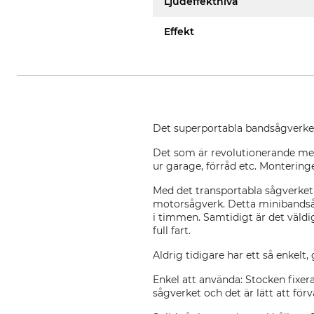
Ljudeffektnivå
Effekt
Det superportabla bandsågverket f
Det som är revolutionerande med 
ur garage, förråd etc. Monterin
Med det transportabla sågverket
motorsågverk. Detta minibandsåg
i timmen. Samtidigt är det väldi
full fart.
Aldrig tidigare har ett så enkelt,
Enkel att använda: Stocken fixera
sågverket och det är lätt att fö