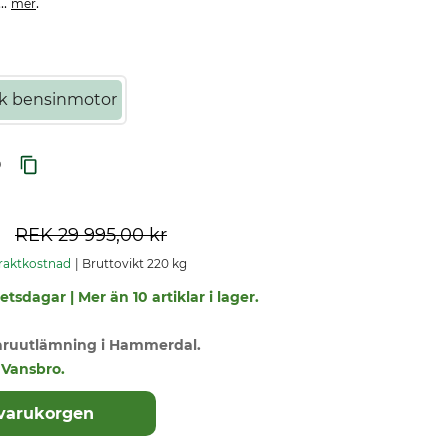
..
.
mer
k bensinmotor
9
REK
29 995,00 kr
Fraktkostnad
Bruttovikt 220 kg
tsdagar | Mer än 10 artiklar i lager.
varuutlämning i Hammerdal.
i Vansbro.
 varukorgen