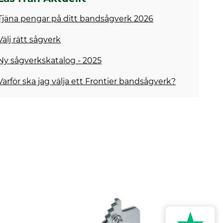
Tjäna pengar på ditt bandsågverk 2026
Välj rätt sågverk
Ny sågverkskatalog - 2025
Varför ska jag välja ett Frontier bandsågverk?