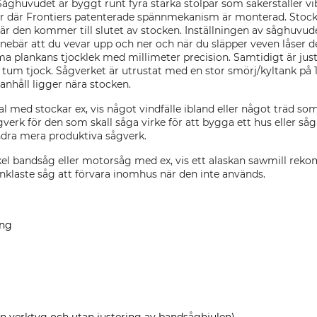
Såghuvudet är byggt runt fyra starka stolpar som säkerställer vib
ar där Frontiers patenterade spännmekanism är monterad. Stocken
är den kommer till slutet av stocken. Inställningen av såghuvud
innebär att du vevar upp och ner och när du släpper veven låser de
a plankans tjocklek med millimeter precision. Samtidigt är jus
 tum tjock. Sågverket är utrustat med en stor smörj/kyltank på 1
 anhåll ligger nära stocken.
 med stockar ex, vis något vindfälle ibland eller något träd som 
verk för den som skall såga virke för att bygga ett hus eller så
ndra mera produktiva sågverk.
kel bandsåg eller motorsåg med ex, vis ett alaskan sawmill rekom
klaste såg att förvara inomhus när den inte används.
ing