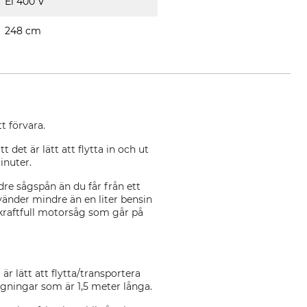
El 400 V
248 cm
t förvara.
et är lätt att flytta in och ut
inuter.
re sågspån än du får från ett
änder mindre än en liter bensin
 kraftfull motorsåg som går på
r lätt att flytta/transportera
ngningar som är 1,5 meter långa.