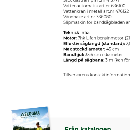
Stocklastramp art.nr 415771
Vattenautomatik art.nr 636100
Vattenkran i metall art.nr 476122
Vändhake art.nr 336080
Slipmaskin för bandsågbladen ar
Teknisk info:
Motor:
7hk Lifan bensinmotor (2
Effektiv såglängd (standard):
2,
Max stockdiameter:
45 cm
Bandhjul:
35,6 cm i diameter
Längd på sågbana:
3 m (kan för
Tillverkarens kontaktinformatio
Grube KG, Hützeler Damm 38, 2
Från katalogen