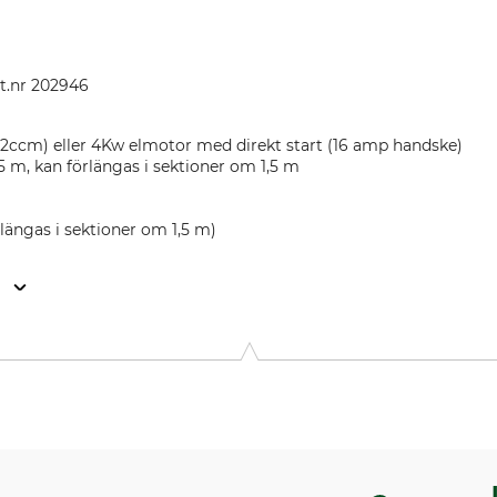
t.nr 202946
12ccm) eller 4Kw elmotor med direkt start (16 amp handske)
5 m, kan förlängas i sektioner om 1,5 m
längas i sektioner om 1,5 m)
n
9646 Bispingen, Germany, www.grube.de