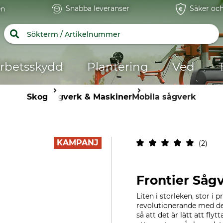
Snabba leveranser
Säker och
en
rbetsskydd
Plantering
Ved
Skog
Sågverk & Maskiner
Mobila sågverk
KAMPANJ
2
Frontier Såg
Liten i storleken, stor i
revolutionerande med de
så att det är lätt att fly