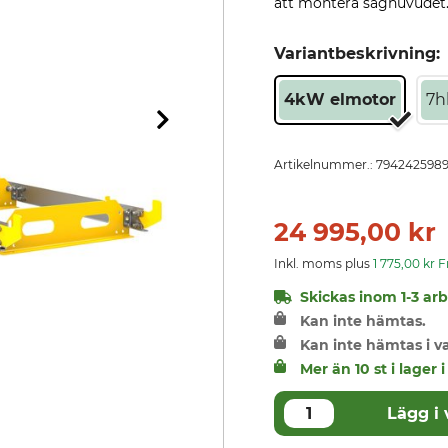
att montera såghuvudet.
Variantbeskrivning:
4kW elmotor
7h
Artikelnummer.:
794242598
24 995,00 kr
Inkl. moms plus
1 775,00 kr 
Skickas inom 1-3 arbe
Kan inte hämtas.
Kan inte hämtas i 
Mer än 10 st i lager 
Lägg i