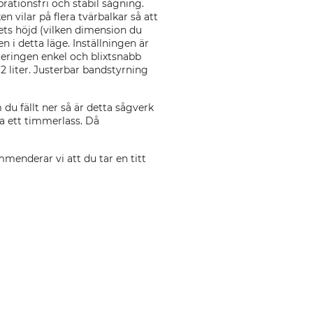
rationsfri och stabil sågning.
 vilar på flera tvärbalkar så att
ets höjd (vilken dimension du
n i detta läge. Inställningen är
teringen enkel och blixtsnabb
2 liter. Justerbar bandstyrning
du fällt ner så är detta sågverk
ga ett timmerlass. Då
menderar vi att du tar en titt