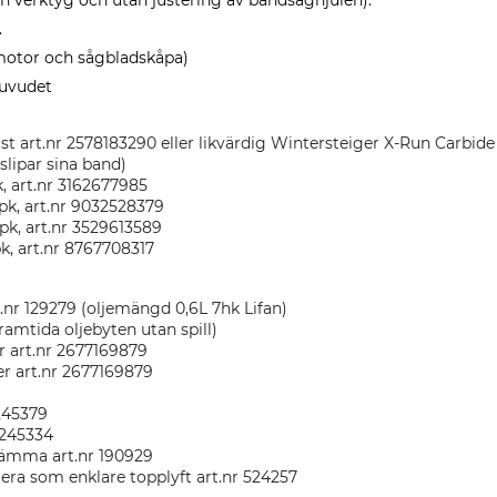
n verktyg och utan justering av bandsåghjulen).
.
motor och sågbladskåpa)
huvudet
st art.nr 2578183290 eller likvärdig Wintersteiger X-Run Carbid
lipar sina band)
k, art.nr 3162677985
, art.nr 9032528379
fpk, art.nr 3529613589
 art.nr 8767708317
t.nr 129279 (oljemängd 0,6L 7hk Lifan)
 framtida oljebyten utan spill)
er art.nr 2677169879
ter art.nr 2677169879
8245379
8245334
klämma art.nr 190929
gera som enklare topplyft art.nr 524257